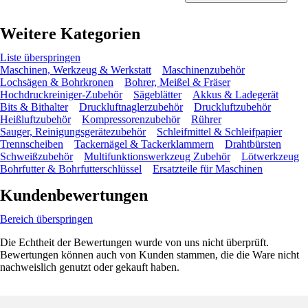
Weitere Kategorien
Liste überspringen
Maschinen, Werkzeug & Werkstatt
Maschinenzubehör
Lochsägen & Bohrkronen
Bohrer, Meißel & Fräser
Hochdruckreiniger-Zubehör
Sägeblätter
Akkus & Ladegerät
Bits & Bithalter
Druckluftnaglerzubehör
Druckluftzubehör
Heißluftzubehör
Kompressorenzubehör
Rührer
Sauger, Reinigungsgerätezubehör
Schleifmittel & Schleifpapier
Trennscheiben
Tackernägel & Tackerklammern
Drahtbürsten
Schweißzubehör
Multifunktionswerkzeug Zubehör
Lötwerkzeug
Bohrfutter & Bohrfutterschlüssel
Ersatzteile für Maschinen
Kundenbewertungen
Bereich überspringen
Die Echtheit der Bewertungen wurde von uns nicht überprüft.
Bewertungen können auch von Kunden stammen, die die Ware nicht
nachweislich genutzt oder gekauft haben.