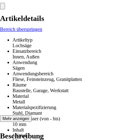
Artikeldetails
Bereich überspringen
Artikeltyp
Lochsäge
Einsatzbereich
Innen, Außen
Anwendung
Sägen
Anwendungsbereich
Fliese, Feinsteinzeug, Granitplatten
Räume
Baustelle, Garage, Werkstatt
Material
Metall
Materialspezifizierung
Stahl, Diamant
Durchmesser (von - bis)
Mehr anzeigen
10 mm
Inhalt
Beschreibung
1 Stück