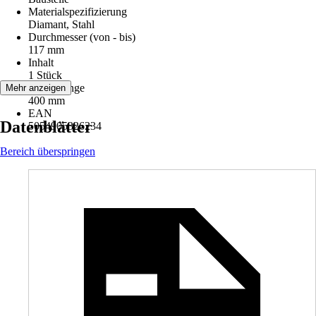
Materialspezifizierung
Diamant, Stahl
Durchmesser (von - bis)
117 mm
Inhalt
1 Stück
Arbeitslänge
Mehr anzeigen
400 mm
EAN
Datenblätter
5054905326234
Bereich überspringen