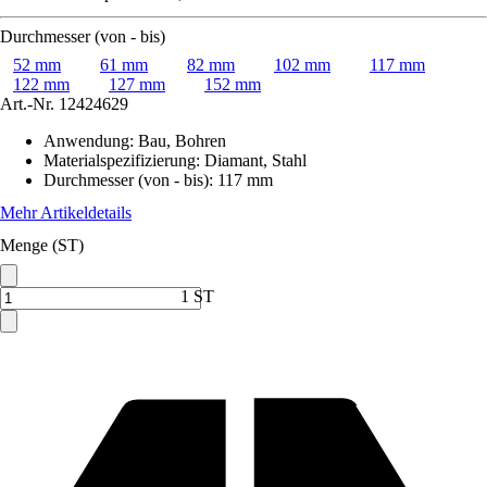
Durchmesser (von - bis)
52 mm
61 mm
82 mm
102 mm
117 mm
122 mm
127 mm
152 mm
Art.-Nr.
12424629
Anwendung
:
Bau, Bohren
Materialspezifizierung
:
Diamant, Stahl
Durchmesser (von - bis)
:
117 mm
Mehr Artikeldetails
Menge (ST)
1 ST