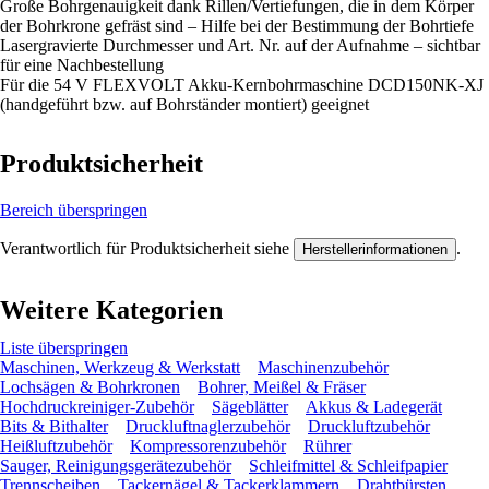
Große Bohrgenauigkeit dank Rillen/Vertiefungen, die in dem Körper
der Bohrkrone gefräst sind – Hilfe bei der Bestimmung der Bohrtiefe
Lasergravierte Durchmesser und Art. Nr. auf der Aufnahme – sichtbar
für eine Nachbestellung
Für die 54 V FLEXVOLT Akku-Kernbohrmaschine DCD150NK-XJ
(handgeführt bzw. auf Bohrständer montiert) geeignet
Produktsicherheit
Bereich überspringen
Verantwortlich für Produktsicherheit siehe
.
Herstellerinformationen
Weitere Kategorien
Liste überspringen
Maschinen, Werkzeug & Werkstatt
Maschinenzubehör
Lochsägen & Bohrkronen
Bohrer, Meißel & Fräser
Hochdruckreiniger-Zubehör
Sägeblätter
Akkus & Ladegerät
Bits & Bithalter
Druckluftnaglerzubehör
Druckluftzubehör
Heißluftzubehör
Kompressorenzubehör
Rührer
Sauger, Reinigungsgerätezubehör
Schleifmittel & Schleifpapier
Trennscheiben
Tackernägel & Tackerklammern
Drahtbürsten