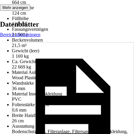
664 cm
Außenhöhe
Mehr anzeigen
124 cm
Füllhöhe
Datenblätter
121 cm
Fassungsvermögen
Bereich überspringen
21 500 l
Beckenvolumen
21,5 m³
Gewicht (leer)
1 169 kg
Ca. Gewicht (befüllt)
22 669 kg
Material Außenverkleidung
Wood Plastic Composite
Wandstärke
36 mm
Material Innenauskleidung
PVC
Folienstärke Boden
0,6 mm
Breite Handlauf
26 cm
Ausstattung
Bodenschutzvlies, Filteranlage, Filtersand, Innenauskleidung,