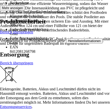
Beckenform
m³/h gewährleistet eine effiziente Wasserreinigung, sodass das Wasser
Oval
stets klar bleibt. Die Innenauskleidung aus PVC ist pflegeleicht und
Mehr anzeigen
Oberfläche/Oberflächenbehandlung
langlebig. Das mitgelieferte Bodenschutzvlies schützt den Poolboden
Kunststoffbeschichtet
und verlängert die Lebensdauer des Pools. Die stabile Poolleiter aus
Produktsicherheit
Außenmaß Breite
Stahl und Holz ermöglicht einen sicheren Ein- und Ausstieg. Mit einer
386 cm
Außenhöhe von 124 cm und einer Füllhöhe von 121 cm bietet der
Farbe Außenverkleidung
Pool ausreichend Tiefe für ein erfrischendes Badeerlebnis.
Bereich überspringen
Grau
Farbe Innenauskleidung
Festgezurrt: Das Aufstellpool WPC-Pool-Set Gre vereint Funktionalität
Verantwortlich für Produktsicherheit siehe
.
Herstellerinformationen
Grau
und Design für ungetrübten Badespaß im eigenen Garten.
EAN
8412081268798
Entsorgung
Bereich überspringen
Elektrogeräte, Batterien, Akkus und Leuchtmittel dürfen nicht im
Hausmüll entsorgt werden. Batterien, Akkus und Leuchtmittel sind vor
der Entsorgung aus dem Gerät zu entnehmen, sofern dies
zerstörungsfrei möglich ist. Mehr Informationen findest Du bei unseren
Entsorgungsservices
.