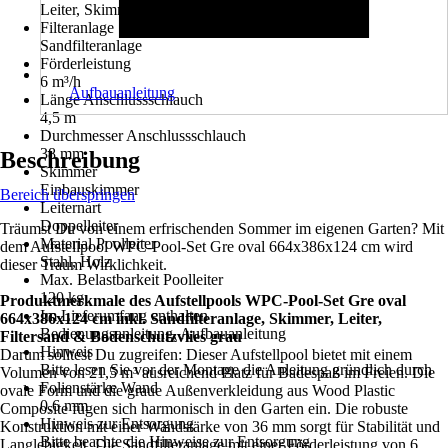
Leiter, Skimmer
Filteranlage
Sandfilteranlage
Förderleistung
6 m³/h
Aufbauanleitung
Länge Anschlussschlauch
4,5 m
Durchmesser Anschlussschlauch
38 mm
Beschreibung
Skimmer
Einbauskimmer
Bereich überspringen
Leiternart
Doppelleiter
Träumst Du von einem erfrischenden Sommer im eigenen Garten? Mit
Material Poolleiter
dem Aufstellpool WPC-Pool-Set Gre oval 664x386x124 cm wird
Stahl, Holz
dieser Traum Wirklichkeit.
Max. Belastbarkeit Poolleiter
120 kg
Produktmerkmale des Aufstellpools WPC-Pool-Set Gre oval
Im Lieferumfang enthalten
664x386x124 cm inkl. Sandfilteranlage, Skimmer, Leiter,
Bedienungsanleitung, Aufbauanleitung
Filtersand & Bodenschutzvlies grau
Hinweis
Darum solltest Du zugreifen: Dieser Aufstellpool bietet mit einem
Bitte lesen Sie vor der Montage die Anleitung gründlich durch
Volumen von 21,5 m³ ausreichend Platz für Badespaß im Freien. Die
Folienstärke Wand
ovale Form und die graue Außenverkleidung aus Wood Plastic
0,6 mm
Composite fügen sich harmonisch in den Garten ein. Die robuste
Hinweis zur Entsorgung
Konstruktion mit einer Wandstärke von 36 mm sorgt für Stabilität und
Bitte beachte die Hinweise zur Entsorgung
Langlebigkeit. Die Sandfilteranlage mit einer Förderleistung von 6