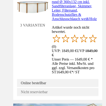
rund Ø 360x132 cm inkl.
Sandfilteranlage, Skimmer,
Leiter, Filtersand,
Bodenschutzflies &
Anschlussschlauch weiß/Holz
3 VARIANTEN
Artikel wurde noch nicht
bewertet.
(
0
)
UVP: 1849,00 €
UVP
1849,00
€
Unser Preis — 1649,00 € *
Alle Preise inkl. MwSt. und
ggf. zzgl. Versandkosten pro
ST
1649,00 €
*
/
ST
Online bestellbar
Nicht reservierbar