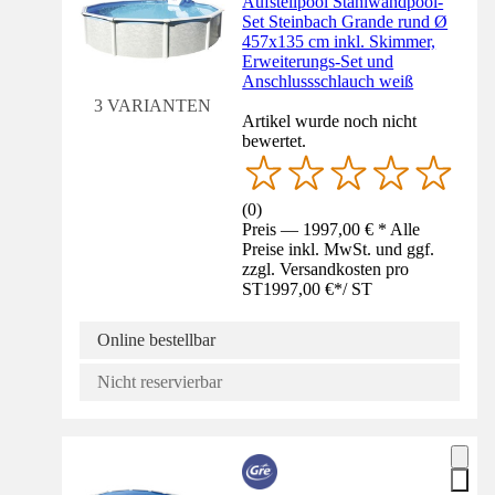
Aufstellpool Stahlwandpool-
Set Steinbach Grande rund Ø
457x135 cm inkl. Skimmer,
Erweiterungs-Set und
Anschlussschlauch weiß
3 VARIANTEN
Artikel wurde noch nicht
bewertet.
(
0
)
Preis — 1997,00 € * Alle
Preise inkl. MwSt. und ggf.
zzgl. Versandkosten pro
ST
1997,00 €
*
/
ST
Online bestellbar
Nicht reservierbar