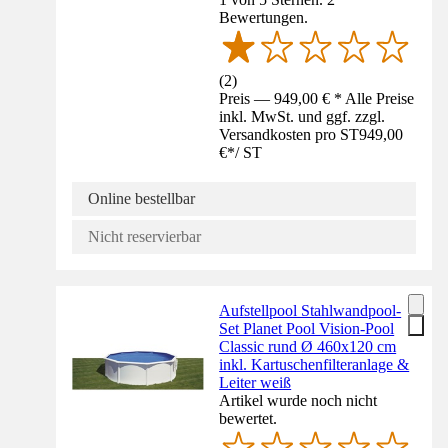
Bewertungen.
(
2
)
Preis — 949,00 € * Alle Preise
inkl. MwSt. und ggf. zzgl.
Versandkosten pro ST
949,00
€
*
/
ST
Online bestellbar
Nicht reservierbar
Aufstellpool Stahlwandpool-
Set Planet Pool Vision-Pool
Classic rund Ø 460x120 cm
inkl. Kartuschenfilteranlage &
Leiter weiß
Artikel wurde noch nicht
bewertet.