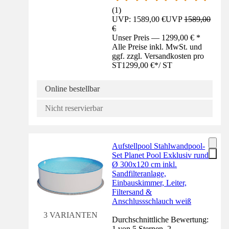
(
1
)
UVP: 1589,00 €
UVP
1589,00
€
Unser Preis — 1299,00 € *
Alle Preise inkl. MwSt. und
ggf. zzgl. Versandkosten pro
ST
1299,00 €
*
/
ST
Online bestellbar
Nicht reservierbar
Aufstellpool Stahlwandpool-
Set Planet Pool Exklusiv rund
Ø 300x120 cm inkl.
Sandfilteranlage,
Einbauskimmer, Leiter,
Filtersand &
Anschlussschlauch weiß
3 VARIANTEN
Durchschnittliche Bewertung:
1 von 5 Sternen. 2