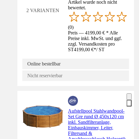
Artikel wurde noch nicht
bewertet.
2 VARIANTEN
(
0
)
Preis — 4199,00 € * Alle
Preise inkl. MwSt. und ggf.
zzgl. Versandkosten pro
ST
4199,00 €
*
/
ST
Online bestellbar
Nicht reservierbar
Aufstellpool Stahlwandpool-
Set Gre rund Ø 450x120 cm
inkl. Sandfilteranlage,
Einbauskimmer, Leiter,
Filtersand &
Anschlussschlauch Holzoptik