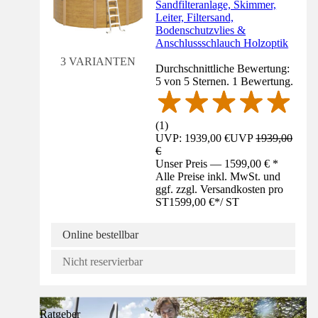
Sandfilteranlage, Skimmer,
Leiter, Filtersand,
Bodenschutzvlies &
Anschlussschlauch Holzoptik
3 VARIANTEN
Durchschnittliche Bewertung:
5 von 5 Sternen. 1 Bewertung.
(
1
)
UVP: 1939,00 €
UVP
1939,00
€
Unser Preis — 1599,00 € *
Alle Preise inkl. MwSt. und
ggf. zzgl. Versandkosten pro
ST
1599,00 €
*
/
ST
Online bestellbar
Nicht reservierbar
Ratgeber