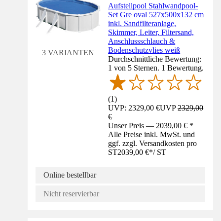
Aufstellpool Stahlwandpool-
Set Gre oval 527x500x132 cm
inkl. Sandfilteranlage,
Skimmer, Leiter, Filtersand,
Anschlussschlauch &
Bodenschutzvlies weiß
3 VARIANTEN
Durchschnittliche Bewertung:
1 von 5 Sternen. 1 Bewertung.
(
1
)
UVP: 2329,00 €
UVP
2329,00
€
Unser Preis — 2039,00 € *
Alle Preise inkl. MwSt. und
ggf. zzgl. Versandkosten pro
ST
2039,00 €
*
/
ST
Online bestellbar
Nicht reservierbar