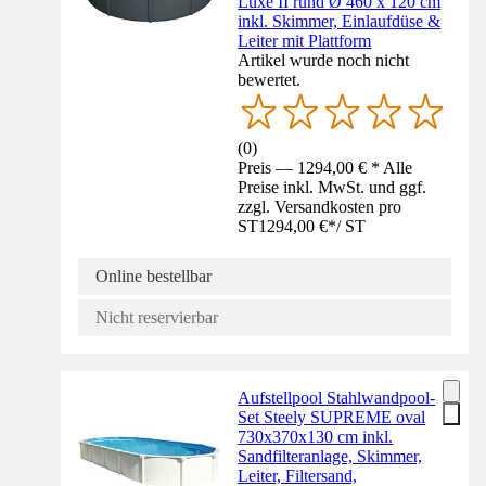
Luxe II rund Ø 460 x 120 cm
inkl. Skimmer, Einlaufdüse &
Leiter mit Plattform
Artikel wurde noch nicht
bewertet.
(
0
)
Preis — 1294,00 € * Alle
Preise inkl. MwSt. und ggf.
zzgl. Versandkosten pro
ST
1294,00 €
*
/
ST
Online bestellbar
Nicht reservierbar
Aufstellpool Stahlwandpool-
Set Steely SUPREME oval
730x370x130 cm inkl.
Sandfilteranlage, Skimmer,
Leiter, Filtersand,