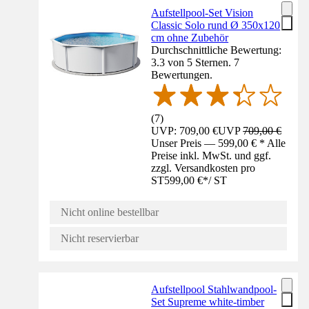
Aufstellpool-Set Vision
Classic Solo rund Ø 350x120
cm ohne Zubehör
Durchschnittliche Bewertung:
3.3 von 5 Sternen. 7
Bewertungen.
(
7
)
UVP: 709,00 €
UVP
709,00 €
Unser Preis — 599,00 € * Alle
Preise inkl. MwSt. und ggf.
zzgl. Versandkosten pro
ST
599,00 €
*
/
ST
Nicht online bestellbar
Nicht reservierbar
Aufstellpool Stahlwandpool-
Set Supreme white-timber