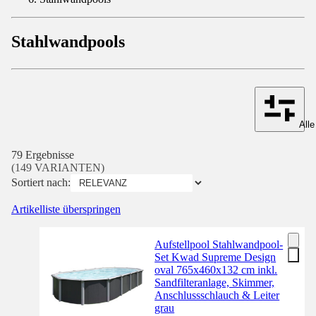
Stahlwandpools
Alle
79 Ergebnisse
(149 VARIANTEN)
Sortiert nach:
Artikelliste überspringen
Aufstellpool Stahlwandpool-
Set Kwad Supreme Design
oval 765x460x132 cm inkl.
Sandfilteranlage, Skimmer,
Anschlussschlauch & Leiter
grau