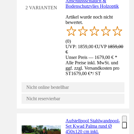
Anschlussschlauch &
Bodenschutzvlies Holzoptik
2 VARIANTEN
Artikel wurde noch nicht
bewertet.
(
0
)
UVP: 1859,00 €
UVP
1859,00
€
Unser Preis — 1679,00 € *
Alle Preise inkl. MwSt. und
ggf. zzgl. Versandkosten pro
ST
1679,00 €
*
/
ST
Nicht online bestellbar
Nicht reservierbar
Aufstellpool Stahlwandpool-
Set Kwad Palma rund Ø
450x120 cm inkl.