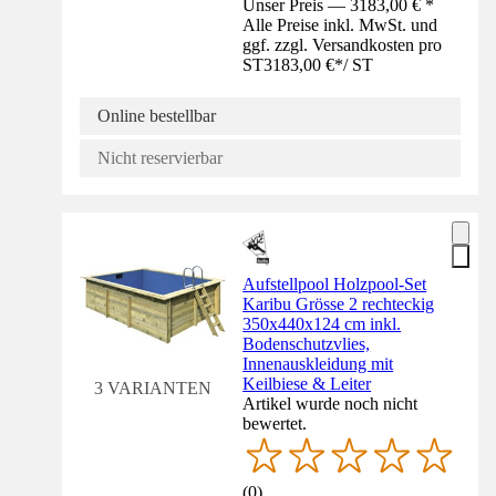
Unser Preis — 3183,00 € *
Alle Preise inkl. MwSt. und
ggf. zzgl. Versandkosten pro
ST
3183,00 €
*
/
ST
Online bestellbar
Nicht reservierbar
Aufstellpool Holzpool-Set
Karibu Grösse 2 rechteckig
350x440x124 cm inkl.
Bodenschutzvlies,
Innenauskleidung mit
Keilbiese & Leiter
3 VARIANTEN
Artikel wurde noch nicht
bewertet.
(
0
)