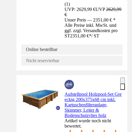
(
1
)
UVP: 2629,99 €
UVP
2629,99
€
Unser Preis — 2351,00 € *
Alle Preise inkl. MwSt. und
ggf. zzgl. Versandkosten pro
ST
2351,00 €
*
/
ST
Online bestellbar
Nicht reservierbar
Aufstellpool Holzpool-Set Gre
eckig 200x375x68 cm inkl.
Kartuschenfilteranlage,
Skimmer, Leiter &
Bodenschutzvlies holz
Artikel wurde noch nicht
bewertet.