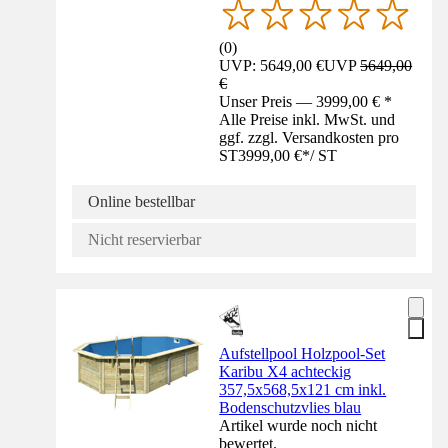
(
0
)
UVP: 5649,00 €
UVP
5649,00
€
Unser Preis — 3999,00 € *
Alle Preise inkl. MwSt. und
ggf. zzgl. Versandkosten pro
ST
3999,00 €
*
/
ST
Online bestellbar
Nicht reservierbar
Aufstellpool Holzpool-Set
Karibu X4 achteckig
357,5x568,5x121 cm inkl.
Bodenschutzvlies blau
Artikel wurde noch nicht
bewertet.