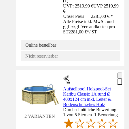
(
1
)
UVP: 2519,99 €
UVP
2519,99
€
Unser Preis — 2281,00 € *
Alle Preise inkl. MwSt. und
ggf. zzgl. Versandkosten pro
ST
2281,00 €
*
/
ST
Online bestellbar
Nicht reservierbar
Aufstellpool Holzpool-Set
Karibu Classic 1A rund Ø
400x124 cm inkl. Leiter &
Bodenschutzvlies Holz
Durchschnittliche Bewertung:
1 von 5 Sternen. 1 Bewertung.
2 VARIANTEN