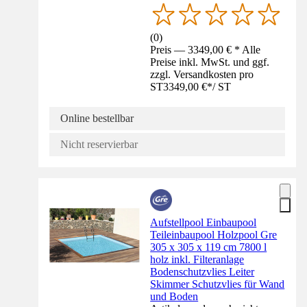
(
0
)
Preis — 3349,00 € * Alle
Preise inkl. MwSt. und ggf.
zzgl. Versandkosten pro
ST
3349,00 €
*
/
ST
Online bestellbar
Nicht reservierbar
Aufstellpool Einbaupool
Teileinbaupool Holzpool Gre
305 x 305 x 119 cm 7800 l
holz inkl. Filteranlage
Bodenschutzvlies Leiter
Skimmer Schutzvlies für Wand
und Boden