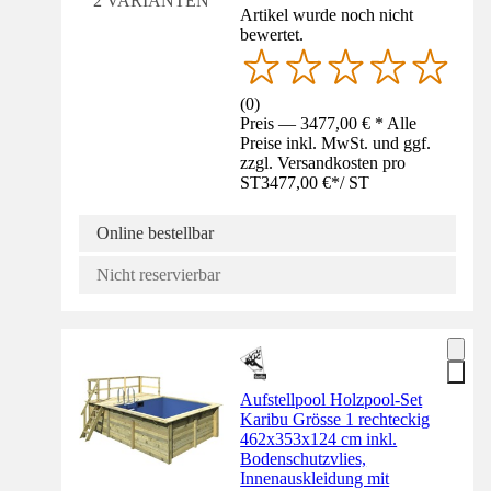
2 VARIANTEN
Artikel wurde noch nicht
bewertet.
(
0
)
Preis — 3477,00 € * Alle
Preise inkl. MwSt. und ggf.
zzgl. Versandkosten pro
ST
3477,00 €
*
/
ST
Online bestellbar
Nicht reservierbar
Aufstellpool Holzpool-Set
Karibu Grösse 1 rechteckig
462x353x124 cm inkl.
Bodenschutzvlies,
Innenauskleidung mit