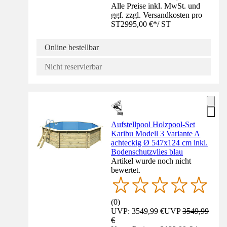
Alle Preise inkl. MwSt. und
ggf. zzgl. Versandkosten pro
ST
2995,00 €
*
/
ST
Online bestellbar
Nicht reservierbar
Aufstellpool Holzpool-Set
Karibu Modell 3 Variante A
achteckig Ø 547x124 cm inkl.
Bodenschutzvlies blau
Artikel wurde noch nicht
bewertet.
(
0
)
UVP: 3549,99 €
UVP
3549,99
€