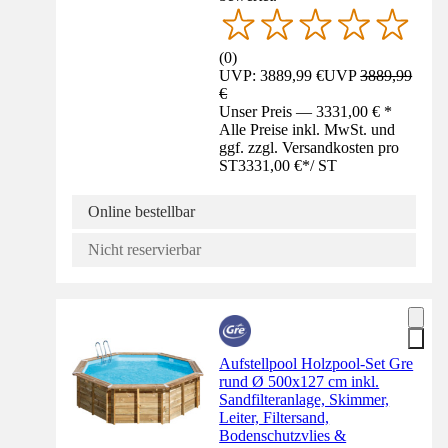
(
0
)
UVP: 3889,99 €
UVP
3889,99
€
Unser Preis — 3331,00 € *
Alle Preise inkl. MwSt. und
ggf. zzgl. Versandkosten pro
ST
3331,00 €
*
/
ST
Online bestellbar
Nicht reservierbar
Aufstellpool Holzpool-Set Gre
rund Ø 500x127 cm inkl.
Sandfilteranlage, Skimmer,
Leiter, Filtersand,
Bodenschutzvlies &