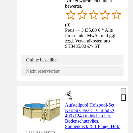
Artikel wurde noch nicht
bewertet.
(
0
)
Preis — 3435,00 € * Alle
Preise inkl. MwSt. und ggf.
zzgl. Versandkosten pro
ST
3435,00 €
*
/
ST
Online bestellbar
Nicht reservierbar
Aufstellpool Holzpool-Set
Karibu Classic 1C rund Ø
400x124 cm inkl. Leiter,
Bodenschutzvlies,
Sonnendeck & 1 Flügel Holz