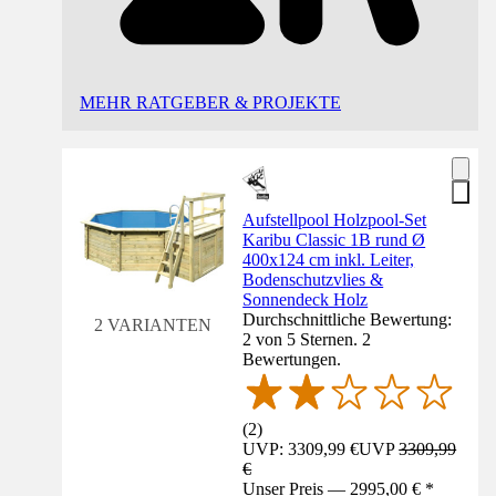
MEHR RATGEBER & PROJEKTE
Aufstellpool Holzpool-Set
Karibu Classic 1B rund Ø
400x124 cm inkl. Leiter,
Bodenschutzvlies &
Sonnendeck Holz
Durchschnittliche Bewertung:
2 VARIANTEN
2 von 5 Sternen. 2
Bewertungen.
(
2
)
UVP: 3309,99 €
UVP
3309,99
€
Unser Preis — 2995,00 € *