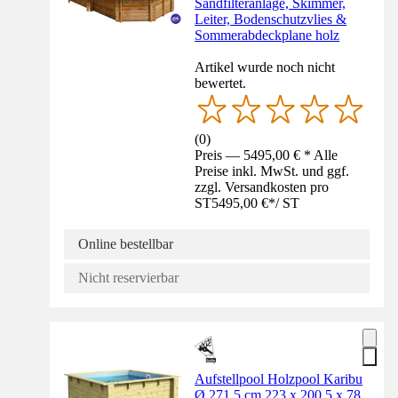
Sandfilteranlage, Skimmer,
Leiter, Bodenschutzvlies &
Sommerabdeckplane holz
Artikel wurde noch nicht
bewertet.
(
0
)
Preis — 5495,00 € * Alle
Preise inkl. MwSt. und ggf.
zzgl. Versandkosten pro
ST
5495,00 €
*
/
ST
Online bestellbar
Nicht reservierbar
Aufstellpool Holzpool Karibu
Ø 271,5 cm 223 x 200,5 x 78