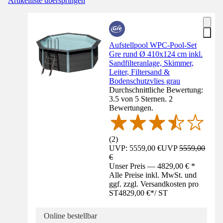
Artikelliste überspringen
Aufstellpool WPC-Pool-Set
Gre rund Ø 410x124 cm inkl.
Sandfilteranlage, Skimmer,
Leiter, Filtersand &
Bodenschutzvlies grau
Durchschnittliche Bewertung:
3.5 von 5 Sternen. 2
Bewertungen.
(
2
)
UVP: 5559,00 €
UVP
5559,00
€
Unser Preis — 4829,00 € *
Alle Preise inkl. MwSt. und
ggf. zzgl. Versandkosten pro
ST
4829,00 €
*
/
ST
Online bestellbar