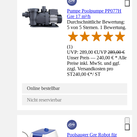
Pumpe Poolpumpe PP077H
Gre 17 m³/h
Durchschnittliche Bewertung:
5 von 5 Sternen. 1 Bewertung.
(
1
)
UVP: 289,00 €
UVP
289,00 €
Unser Preis — 240,00 € * Alle
Preise inkl. MwSt. und ggf.
zzgl. Versandkosten pro
ST
240,00 €
*
/
ST
Online bestellbar
Nicht reservierbar
Poolsauger Gre Robot für