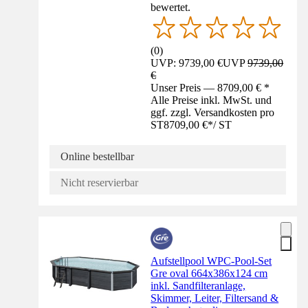
bewertet.
(
0
)
UVP: 9739,00 €
UVP
9739,00
€
Unser Preis — 8709,00 € *
Alle Preise inkl. MwSt. und
ggf. zzgl. Versandkosten pro
ST
8709,00 €
*
/
ST
Online bestellbar
Nicht reservierbar
Aufstellpool WPC-Pool-Set
Gre oval 664x386x124 cm
inkl. Sandfilteranlage,
Skimmer, Leiter, Filtersand &