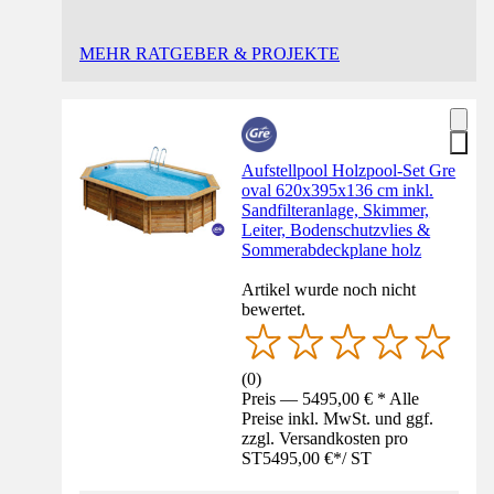
MEHR RATGEBER & PROJEKTE
Aufstellpool Holzpool-Set Gre
oval 620x395x136 cm inkl.
Sandfilteranlage, Skimmer,
Leiter, Bodenschutzvlies &
Sommerabdeckplane holz
Artikel wurde noch nicht
bewertet.
(
0
)
Preis — 5495,00 € * Alle
Preise inkl. MwSt. und ggf.
zzgl. Versandkosten pro
ST
5495,00 €
*
/
ST