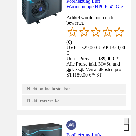
Poolheizung Luft-
Wärmepumpe HPGIC45 Gre
Artikel wurde noch nicht
bewertet.
(
0
)
UVP: 1329,00 €
UVP
1329,00
€
Unser Preis — 1189,00 € *
Alle Preise inkl. MwSt. und
ggf. zzgl. Versandkosten pro
ST
1189,00 €
*
/
ST
Nicht online bestellbar
Nicht reservierbar
Poolheizung Luft-