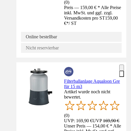
(
0
)
Preis — 159,00 € * Alle Preise
inkl. MwSt. und ggf. zzgl.
Versandkosten pro ST
159,00
€
*
/
ST
Online bestellbar
Nicht reservierbar
Filterballanlage Aqualoon Gre
für 15 m3
Artikel wurde noch nicht
bewertet.
(
0
)
UVP: 169,90 €
UVP
169,90 €
Unser Preis — 154,00 € * Alle