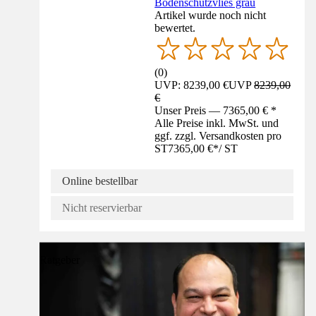
Bodenschutzvlies grau
Artikel wurde noch nicht
bewertet.
(
0
)
UVP: 8239,00 €
UVP
8239,00
€
Unser Preis — 7365,00 € *
Alle Preise inkl. MwSt. und
ggf. zzgl. Versandkosten pro
ST
7365,00 €
*
/
ST
Online bestellbar
Nicht reservierbar
Ratgeber