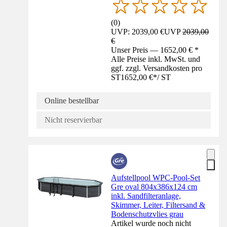
(
0
)
UVP: 2039,00 €
UVP
2039,00
€
Unser Preis — 1652,00 € *
Alle Preise inkl. MwSt. und
ggf. zzgl. Versandkosten pro
ST
1652,00 €
*
/
ST
Online bestellbar
Nicht reservierbar
Aufstellpool WPC-Pool-Set
Gre oval 804x386x124 cm
inkl. Sandfilteranlage,
Skimmer, Leiter, Filtersand &
Bodenschutzvlies grau
Artikel wurde noch nicht