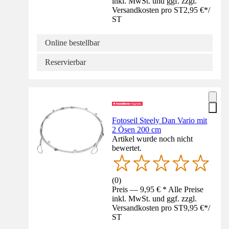
inkl. MwSt. und ggf. zzgl.
Versandkosten pro ST
2,95 €
*
/
ST
Online bestellbar
Reservierbar
Fotoseil Steely Dan Vario mit
2 Ösen 200 cm
Artikel wurde noch nicht
bewertet.
(
0
)
Preis — 9,95 € * Alle Preise
inkl. MwSt. und ggf. zzgl.
Versandkosten pro ST
9,95 €
*
/
ST