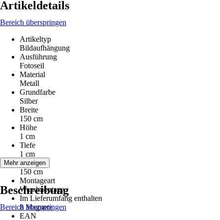
Artikeldetails
Bereich überspringen
Artikeltyp
Bildaufhängung
Ausführung
Fotoseil
Material
Metall
Grundfarbe
Silber
Breite
150 cm
Höhe
1 cm
Tiefe
1 cm
Seillänge
Mehr anzeigen
150 cm
Montageart
Beschreibung
Wandmontage
Im Lieferumfang enthalten
Bereich überspringen
8 Magnete
EAN