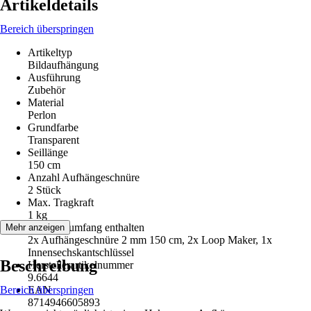
Artikeldetails
Bereich überspringen
Artikeltyp
Bildaufhängung
Ausführung
Zubehör
Material
Perlon
Grundfarbe
Transparent
Seillänge
150 cm
Anzahl Aufhängeschnüre
2 Stück
Max. Tragkraft
1 kg
Im Lieferumfang enthalten
Mehr anzeigen
2x Aufhängeschnüre 2 mm 150 cm, 2x Loop Maker, 1x
Innensechskantschlüssel
Beschreibung
Herstellerartikelnummer
9.6644
Bereich überspringen
EAN
8714946605893