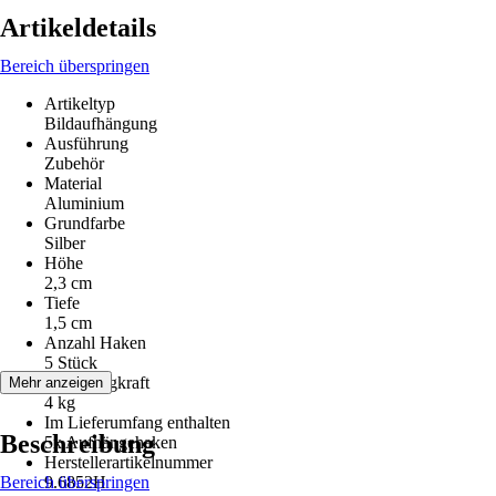
Artikeldetails
Bereich überspringen
Artikeltyp
Bildaufhängung
Ausführung
Zubehör
Material
Aluminium
Grundfarbe
Silber
Höhe
2,3 cm
Tiefe
1,5 cm
Anzahl Haken
5 Stück
Max. Tragkraft
Mehr anzeigen
4 kg
Im Lieferumfang enthalten
Beschreibung
5x Aufhängehaken
Herstellerartikelnummer
Bereich überspringen
9.6852H