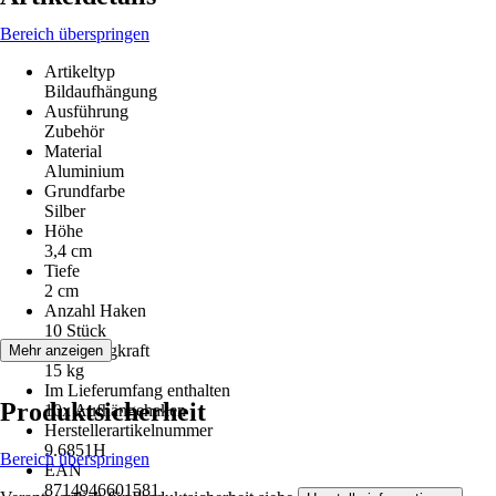
Bereich überspringen
Artikeltyp
Bildaufhängung
Ausführung
Zubehör
Material
Aluminium
Grundfarbe
Silber
Höhe
3,4 cm
Tiefe
2 cm
Anzahl Haken
10 Stück
Max. Tragkraft
Mehr anzeigen
15 kg
Im Lieferumfang enthalten
Produktsicherheit
10x Aufhängehaken
Herstellerartikelnummer
9.6851H
Bereich überspringen
EAN
8714946601581