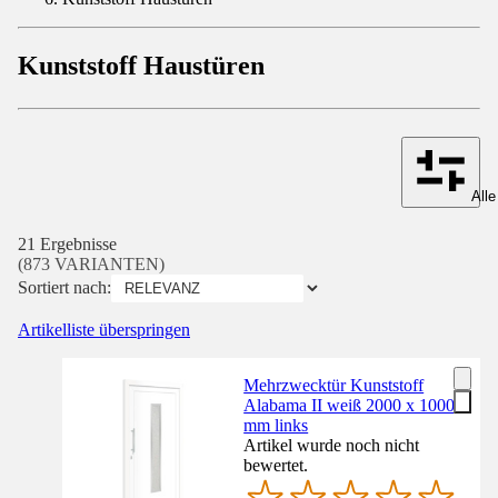
Kunststoff Haustüren
Alle
21 Ergebnisse
(873 VARIANTEN)
Sortiert nach:
Artikelliste überspringen
Mehrzwecktür Kunststoff
Alabama II weiß 2000 x 1000
mm links
Artikel wurde noch nicht
bewertet.