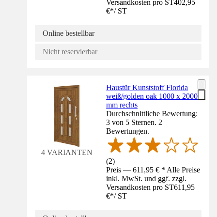
Versandkosten pro ST
402,95
€
*
/
ST
Online bestellbar
Nicht reservierbar
Haustür Kunststoff Florida
weiß/golden oak 1000 x 2000
mm rechts
Durchschnittliche Bewertung:
3 von 5 Sternen. 2
Bewertungen.
4 VARIANTEN
(
2
)
Preis — 611,95 € * Alle Preise
inkl. MwSt. und ggf. zzgl.
Versandkosten pro ST
611,95
€
*
/
ST