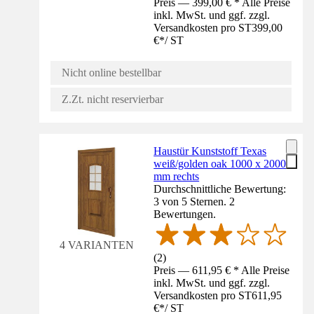
Preis — 399,00 € * Alle Preise
inkl. MwSt. und ggf. zzgl.
Versandkosten pro ST
399,00
€
*
/
ST
Nicht online bestellbar
Z.Zt. nicht reservierbar
Haustür Kunststoff Texas
weiß/golden oak 1000 x 2000
mm rechts
Durchschnittliche Bewertung:
3 von 5 Sternen. 2
Bewertungen.
4 VARIANTEN
(
2
)
Preis — 611,95 € * Alle Preise
inkl. MwSt. und ggf. zzgl.
Versandkosten pro ST
611,95
€
*
/
ST