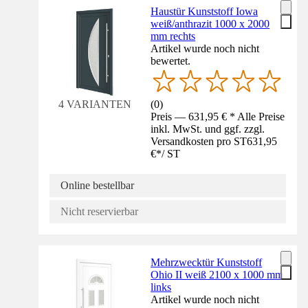
Haustür Kunststoff Iowa
weiß/anthrazit 1000 x 2000
mm rechts
Artikel wurde noch nicht
bewertet.
(
0
)
4 VARIANTEN
Preis — 631,95 € * Alle Preise
inkl. MwSt. und ggf. zzgl.
Versandkosten pro ST
631,95
€
*
/
ST
Online bestellbar
Nicht reservierbar
Mehrzwecktür Kunststoff
Ohio II weiß 2100 x 1000 mm
links
Artikel wurde noch nicht