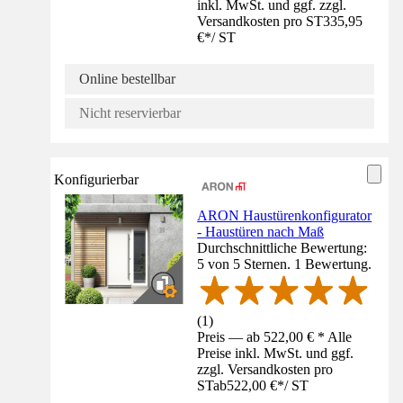
inkl. MwSt. und ggf. zzgl.
Versandkosten pro ST
335,95
€
*
/
ST
Online bestellbar
Nicht reservierbar
Konfigurierbar
ARON Haustürenkonfigurator
- Haustüren nach Maß
Durchschnittliche Bewertung:
5 von 5 Sternen. 1 Bewertung.
(
1
)
Preis — ab 522,00 € * Alle
Preise inkl. MwSt. und ggf.
zzgl. Versandkosten pro
ST
ab
522,00 €
*
/
ST