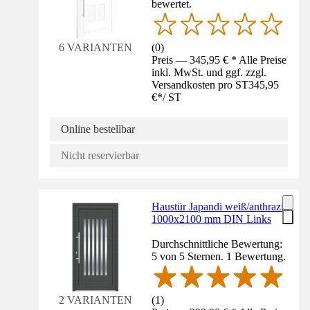
bewertet.
(
0
)
6 VARIANTEN
Preis — 345,95 € * Alle Preise
inkl. MwSt. und ggf. zzgl.
Versandkosten pro ST
345,95
€
*
/
ST
Online bestellbar
Nicht reservierbar
Haustür Japandi weiß/anthrazit
1000x2100 mm DIN Links
Durchschnittliche Bewertung:
5 von 5 Sternen. 1 Bewertung.
(
1
)
2 VARIANTEN