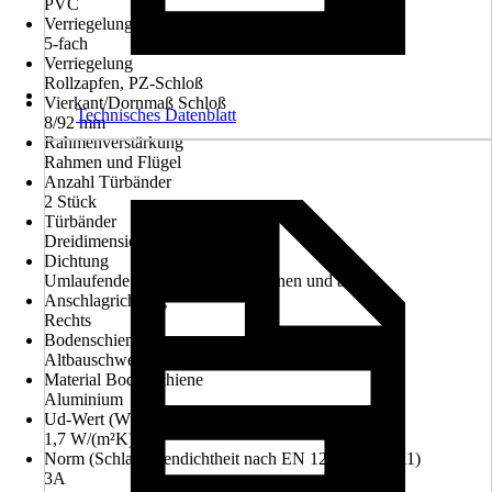
PVC
Verriegelungspunkt
5-fach
Verriegelung
Rollzapfen, PZ-Schloß
Vierkant/Dornmaß Schloß
Technisches Datenblatt
8/92 mm
Rahmenverstärkung
Rahmen und Flügel
Anzahl Türbänder
2 Stück
Türbänder
Dreidimensional verstellbar
Dichtung
Umlaufende Anschlagdichtung innen und außen
Anschlagrichtung
Rechts
Bodenschiene
Altbauschwelle
Material Bodenschiene
Aluminium
Ud-Wert (Wärmedurchgangskoeffizient)
1,7 W/(m²K)
Norm (Schlagregendichtheit nach EN 12208:1999-11)
3A