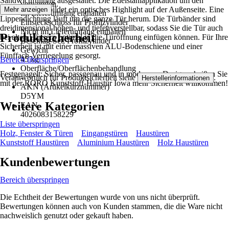
Sandwichfüllung ausgestattet. Die Edelstahlapplikation um den
verwenden.
Glasausschnitt bildet ein optisches Highlight auf der Außenseite. Eine
Mehr anzeigen
Im Lieferumfang enthalten
Lippendichtung läuft um die ganze Tür herum. Die Türbänder sind
Einsteckschloss für Profilzylinder
dreidimensional höhen- und tiefenverstellbar, sodass Sie die Tür auch
Nicht im Lieferumfang enthalten
Produktsicherheit
bei alten Häusern optimal in die Türöffnung einfügen können. Für Ihre
Beschlag-Set, Profilzylinder
Sicherheit ist mit einer massiven ALU-Bodenschiene und einer
Gewicht
Fünffach-Verriegelung gesorgt.
45 kg
Bereich überspringen
Oberfläche/Oberflächenbehandlung
Festgenagelt: Sicher, passgenau und in modernem Design – heißen Sie
Verantwortlich für Produktsicherheit siehe
.
-
Herstellerinformationen
mit der RORO Kunststoff-Haustür Iowa mehr Sicherheit willkommen!
AKN (Artikelkurznummer)
D5YM
Weitere Kategorien
EAN
4026083158229
Liste überspringen
Holz, Fenster & Türen
Eingangstüren
Haustüren
Kunststoff Haustüren
Aluminium Haustüren
Holz Haustüren
Kundenbewertungen
Bereich überspringen
Die Echtheit der Bewertungen wurde von uns nicht überprüft.
Bewertungen können auch von Kunden stammen, die die Ware nicht
nachweislich genutzt oder gekauft haben.