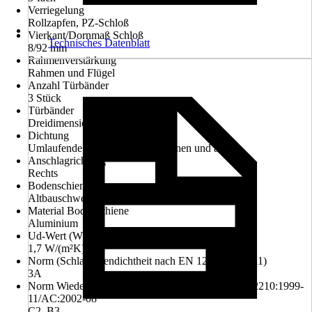
Verriegelung
Rollzapfen, PZ-Schloß
Vierkant/Dornmaß Schloß
Technisches Datenblatt
8/92 mm
Rahmenverstärkung
Rahmen und Flügel
Anzahl Türbänder
3 Stück
Türbänder
Dreidimensional verstellbar
Dichtung
Umlaufende Anschlagdichtung innen und außen
Anschlagrichtung
Rechts
Bodenschiene
Altbauschwelle
Material Bodenschiene
Aluminium
Ud-Wert (Wärmedurchgangskoeffizient)
1,7 W/(m²K)
Norm (Schlagregendichtheit nach EN 12208:1999-11)
3A
Norm Wiederstandsfähigkeit b.Windlast nach EN 12210:1999-
11/AC:2002-08
C2, B3