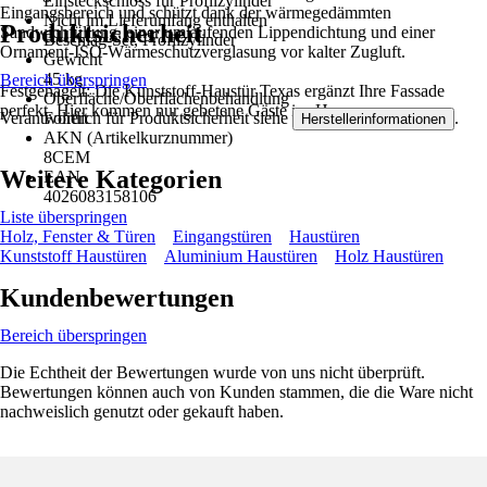
Einsteckschloss für Profilzylinder
Eingangsbereich und schützt dank der wärmegedämmten
Nicht im Lieferumfang enthalten
Produktsicherheit
Sandwichfüllung, einer umlaufenden Lippendichtung und einer
Beschlag-Set, Profilzylinder
Ornament-ISO-Wärmeschutzverglasung vor kalter Zugluft.
Gewicht
45 kg
Bereich überspringen
Festgenagelt: Die Kunststoff-Haustür Texas ergänzt Ihre Fassade
Oberfläche/Oberflächenbehandlung
perfekt. Hier kommen nur gebetene Gäste ins Haus.
Verantwortlich für Produktsicherheit siehe
.
Foliert
Herstellerinformationen
AKN (Artikelkurznummer)
8CEM
Weitere Kategorien
EAN
4026083158106
Liste überspringen
Holz, Fenster & Türen
Eingangstüren
Haustüren
Kunststoff Haustüren
Aluminium Haustüren
Holz Haustüren
Kundenbewertungen
Bereich überspringen
Die Echtheit der Bewertungen wurde von uns nicht überprüft.
Bewertungen können auch von Kunden stammen, die die Ware nicht
nachweislich genutzt oder gekauft haben.