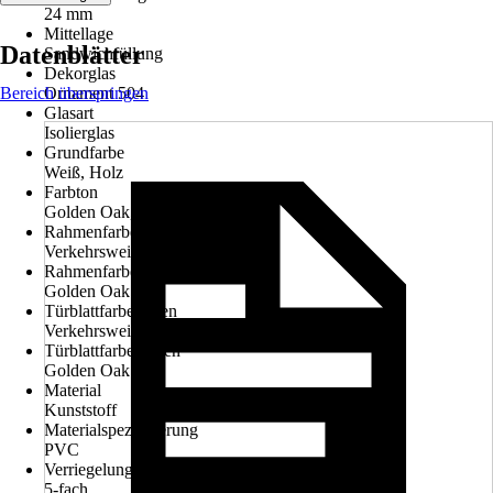
24 mm
Mittellage
Datenblätter
Sandwichfüllung
Dekorglas
Bereich überspringen
Ornament 504
Glasart
Isolierglas
Grundfarbe
Weiß, Holz
Farbton
Golden Oak, Verkehrsweiß
Rahmenfarbe innen
Verkehrsweiß RAL 9016
Rahmenfarbe außen
Golden Oak
Türblattfarbe innen
Verkehrsweiß RAL 9016
Türblattfarbe außen
Golden Oak
Material
Kunststoff
Materialspezifizierung
PVC
Verriegelungspunkt
5-fach