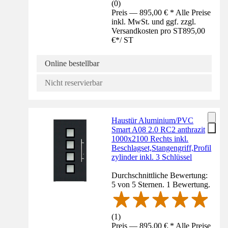
(
0
)
Preis — 895,00 € * Alle Preise
inkl. MwSt. und ggf. zzgl.
Versandkosten pro ST
895,00
€
*
/
ST
Online bestellbar
Nicht reservierbar
Haustür Aluminium/PVC
Smart A08 2.0 RC2 anthrazit
1000x2100 Rechts inkl.
Beschlagset,Stangengriff,Profil
zylinder inkl. 3 Schlüssel
Durchschnittliche Bewertung:
5 von 5 Sternen. 1 Bewertung.
(
1
)
Preis — 895,00 € * Alle Preise