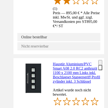
(
1
)
Preis — 895,00 € * Alle Preise
inkl. MwSt. und ggf. zzgl.
Versandkosten pro ST
895,00
€
*
/
ST
Online bestellbar
Nicht reservierbar
Haustür Aluminium/PVC
Smart A08 2.0 RC2 anthrazit
1100 x 2100 mm Links inkl.
Beschlagset,Stangengriff,Profil
zylinder inkl. 3 Schlüssel
Artikel wurde noch nicht
bewertet.