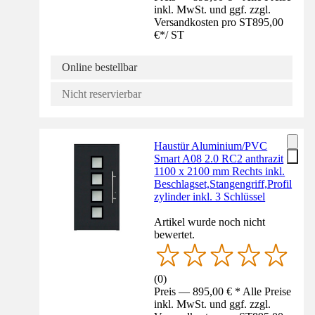
inkl. MwSt. und ggf. zzgl.
Versandkosten pro ST
895,00
€
*
/
ST
Online bestellbar
Nicht reservierbar
Haustür Aluminium/PVC
Smart A08 2.0 RC2 anthrazit
1100 x 2100 mm Rechts inkl.
Beschlagset,Stangengriff,Profil
zylinder inkl. 3 Schlüssel
Artikel wurde noch nicht
bewertet.
(
0
)
Preis — 895,00 € * Alle Preise
inkl. MwSt. und ggf. zzgl.