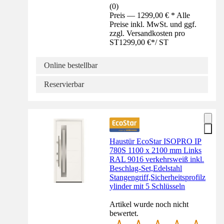
(
0
)
Preis — 1299,00 € * Alle
Preise inkl. MwSt. und ggf.
zzgl. Versandkosten pro
ST
1299,00 €
*
/
ST
Online bestellbar
Reservierbar
Haustür EcoStar ISOPRO IP
780S 1100 x 2100 mm Links
RAL 9016 verkehrsweiß inkl.
Beschlag-Set,Edelstahl
Stangengriff,Sicherheitsprofilz
ylinder mit 5 Schlüsseln
Artikel wurde noch nicht
bewertet.