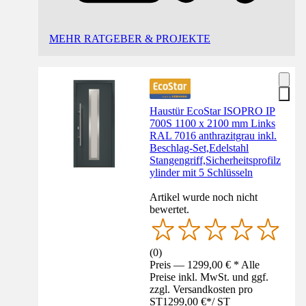
MEHR RATGEBER & PROJEKTE
Haustür EcoStar ISOPRO IP
700S 1100 x 2100 mm Links
RAL 7016 anthrazitgrau inkl.
Beschlag-Set,Edelstahl
Stangengriff,Sicherheitsprofilz
ylinder mit 5 Schlüsseln
Artikel wurde noch nicht
bewertet.
(
0
)
Preis — 1299,00 € * Alle
Preise inkl. MwSt. und ggf.
zzgl. Versandkosten pro
ST
1299,00 €
*
/
ST