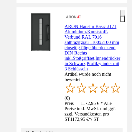
ARON Haustür Basic 3171
Aluminium-Kunststoff-
Verbund RAL 7016
anthrazitgrau 1100x2100 mm
einseitig flügelüberdeckend
DIN Rechts
inkl.Stoßgriffset,Innendrücker
in Schwarz,Profilzylinder mit
3 Schlüsseln
Artikel wurde noch nicht
bewertet.
(
0
)
Preis — 1172,95 € * Alle
Preise inkl. MwSt. und ggf.
zzgl. Versandkosten pro
ST
1172,95 €
*
/
ST