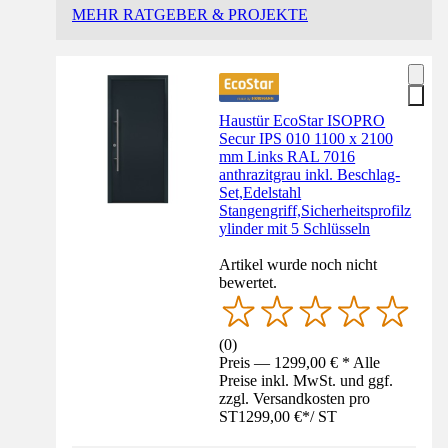
MEHR RATGEBER & PROJEKTE
Haustür EcoStar ISOPRO
Secur IPS 010 1100 x 2100
mm Links RAL 7016
anthrazitgrau inkl. Beschlag-
Set,Edelstahl
Stangengriff,Sicherheitsprofilz
ylinder mit 5 Schlüsseln
Artikel wurde noch nicht
bewertet.
(
0
)
Preis — 1299,00 € * Alle
Preise inkl. MwSt. und ggf.
zzgl. Versandkosten pro
ST
1299,00 €
*
/
ST