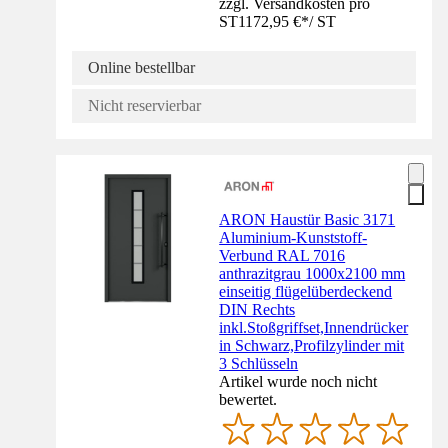
zzgl. Versandkosten pro
ST
1172,95 €
*
/
ST
Online bestellbar
Nicht reservierbar
ARON Haustür Basic 3171
Aluminium-Kunststoff-
Verbund RAL 7016
anthrazitgrau 1000x2100 mm
einseitig flügelüberdeckend
DIN Rechts
inkl.Stoßgriffset,Innendrücker
in Schwarz,Profilzylinder mit
3 Schlüsseln
Artikel wurde noch nicht
bewertet.