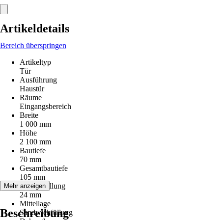
Artikeldetails
Bereich überspringen
Artikeltyp
Tür
Ausführung
Haustür
Räume
Eingangsbereich
Breite
1 000 mm
Höhe
2 100 mm
Bautiefe
70 mm
Gesamtbautiefe
105 mm
Stärke Füllung
Mehr anzeigen
24 mm
Mittellage
Beschreibung
Sandwichfüllung