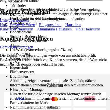
eingestellt werden können.
3 Stück
Türbänder
Festgezurrt: Diese Haustür kombiniert zuverlässige Verriegelung,
Dreidimensional verstellbar
Weitere Kategorien
wirksame Abdichtung und lichtdurchlässiges Sichtschutzglas zu einer
Dichtung
stimmigen Lösung für den Eingangsbereich.
Umlaufende Anschlagdichtung innen und außen
Liste überspringen
Anschlagrichtung
Holz, Fenster & Türen
Eingangstüren
Haustüren
Links
Kunststoff Haustüren
Aluminium Haustüren
Holz Haustüren
Bodenschiene
Standard Bodenschiene
Kundenbewertungen
Material Bodenschiene
Aluminium
Bereich überspringen
Ud-Wert (Wärmedurchgangskoeffizient)
1,2 W/(m²K)
Die Echtheit der Bewertungen wurde von uns nicht überprüft.
Widerstandsklasse
Bewertungen können auch von Kunden stammen, die die Ware nicht
Keine
nachweislich genutzt oder gekauft haben.
Eigenschaft
Flächenversetzt
Bildhinweis
Abbildung zeigen eventuell optionales Zubehör, nähere
Zahlarten
Informationen entnehmen Sie bitte den Artikelinformationen.
Hinweis zur Montage
Nutzen Sie für die Montage unseren Montageservice durch
einen Fachmann. Informieren Sie sich unverbindlich bei unseren
Fachverkäufern im Markt.
Nicht im Lieferumfang enthalten