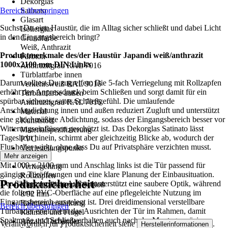
Dekorglas
Bereich überspringen
Satinato
Glasart
Suchst Du eine Haustür, die im Alltag sicher schließt und dabei Licht
Isolierglas
in den Eingangsbereich bringt?
Grundfarbe
Weiß, Anthrazit
Produktmerkmale des/der Haustür Japandi weiß/anthrazit
Farbton
1000x2100 mm DIN Links
Anthrazitgrau RAL 7016
Türblattfarbe innen
Darum solltest Du zugreifen: Die 5-fach Verriegelung mit Rollzapfen
Verkehrsweiß RAL 9016
erhöht den Anpressdruck beim Schließen und sorgt damit für ein
Türblattfarbe außen
spürbar sicheres, sattes Schließgefühl. Die umlaufende
Anthrazitgrau RAL 7016
Anschlagdichtung innen und außen reduziert Zugluft und unterstützt
Material
eine gleichmäßige Abdichtung, sodass der Eingangsbereich besser vor
Kunststoff
Witterungseinflüssen geschützt ist. Das Dekorglas Satinato lässt
Materialspezifizierung
Tageslicht hinein, schirmt aber gleichzeitig Blicke ab, wodurch der
PVC
Flur heller wirkt, ohne dass Du auf Privatsphäre verzichten musst.
Verriegelungspunkt
Mehr anzeigen
5-fach
Mit 1000 x 2100 mm und Anschlag links ist die Tür passend für
Verriegelung
gängige Türöffnungen und eine klare Planung der Einbausituation.
Rollzapfen
Produktsicherheit
Der flächenversetzte Aufbau unterstützt eine saubere Optik, während
Vierkant/Dornmaß Schloß
die folierte PVC-Oberfläche auf eine pflegeleichte Nutzung im
8/92 mm
Eingangsbereich ausgelegt ist. Drei dreidimensional verstellbare
Rahmenverstärkung
Bereich überspringen
Türbänder erleichtern das Ausrichten der Tür im Rahmen, damit
Rahmen und Flügel
Spaltmaße und Schließverhalten auch nach der Montage präzise
Anzahl Türbänder
Verantwortlich für Produktsicherheit siehe
.
Herstellerinformationen