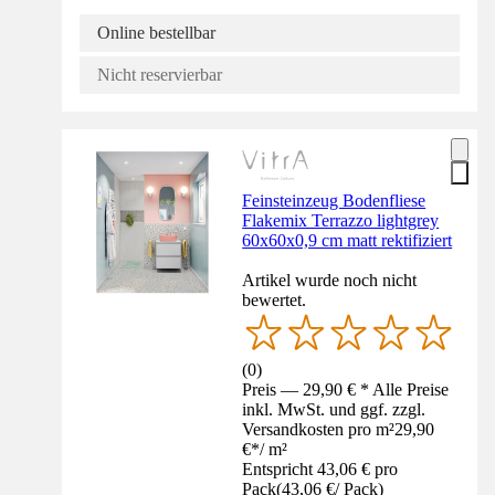
Online bestellbar
Nicht reservierbar
Feinsteinzeug Bodenfliese
Flakemix Terrazzo lightgrey
60x60x0,9 cm matt rektifiziert
Artikel wurde noch nicht
bewertet.
(
0
)
Preis — 29,90 € * Alle Preise
inkl. MwSt. und ggf. zzgl.
Versandkosten pro m²
29,90
€
*
/
m²
Entspricht 43,06 € pro
Pack
(
43,06 €
/
Pack
)