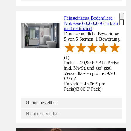
Feinsteinzeug Bodenfliese
Noblesse 60x60x0,9 cm blau
matt rektifiziert
Durchschnittliche Bewertung:
5 von 5 Sternen. 1 Bewertung.
(
1
)
Preis — 29,90 € * Alle Preise
inkl. MwSt. und ggf. zzgl.
Versandkosten pro m²
29,90
€
*
/
m²
Entspricht 43,06 € pro
Pack
(
43,06 €
/
Pack
)
Online bestellbar
Nicht reservierbar