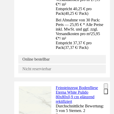
€
*
/
m²
Entspricht 40,25 € pro
Pack
(
40,25 €
/
Pack
)
Bei Abnahme von 30 Pack:
Preis — 25,95 € * Alle Preise
inkl. MwSt. und ggf. zzgl.
Versandkosten pro m²
25,95
€
*
/
m²
Entspricht 37,37 € pro
Pack
(
37,37 €
/
Pack
)
Online bestellbar
Nicht reservierbar
Feinsteinzeug Bodenfliese
Eterna White Pulido
80x80x0,9 cm glänzend
rektifiziert
Durchschnittliche Bewertung:
5 von 5 Sternen. 2