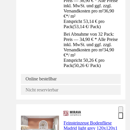
Preis — 36,90 € * Alle Preise
inkl. MwSt. und ggf. zzgl.
Versandkosten pro m²
36,90
€
*
/
m²
Entspricht 53,14 € pro
Pack
(
53,14 €
/
Pack
)
Bei Abnahme von 32 Pack:
Preis — 34,90 € * Alle Preise
inkl. MwSt. und ggf. zzgl.
Versandkosten pro m²
34,90
€
*
/
m²
Entspricht 50,26 € pro
Pack
(
50,26 €
/
Pack
)
Online bestellbar
Nicht reservierbar
Feinsteinzeug Bodenfliese
Madrid light grey 120x120x1