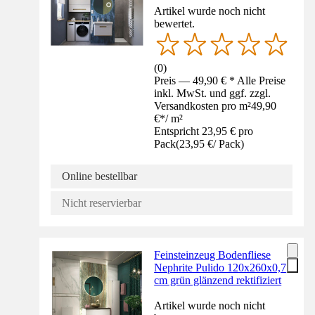
Artikel wurde noch nicht
bewertet.
(
0
)
Preis — 49,90 € * Alle Preise
inkl. MwSt. und ggf. zzgl.
Versandkosten pro m²
49,90
€
*
/
m²
Entspricht 23,95 € pro
Pack
(
23,95 €
/
Pack
)
Online bestellbar
Nicht reservierbar
Feinsteinzeug Bodenfliese
Nephrite Pulido 120x260x0,7
cm grün glänzend rektifiziert
Artikel wurde noch nicht