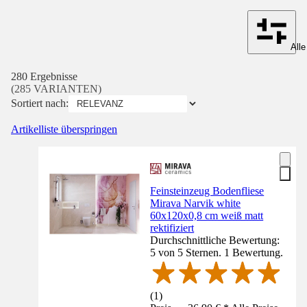
Alle
280 Ergebnisse
(285 VARIANTEN)
Sortiert nach:
Artikelliste überspringen
Feinsteinzeug Bodenfliese
Mirava Narvik white
60x120x0,8 cm weiß matt
rektifiziert
Durchschnittliche Bewertung:
5 von 5 Sternen. 1 Bewertung.
(
1
)