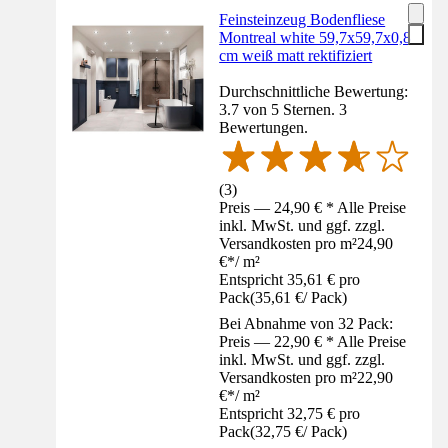
Feinsteinzeug Bodenfliese
Montreal white 59,7x59,7x0,8
cm weiß matt rektifiziert
Durchschnittliche Bewertung:
3.7 von 5 Sternen. 3
Bewertungen.
(
3
)
Preis — 24,90 € * Alle Preise
inkl. MwSt. und ggf. zzgl.
Versandkosten pro m²
24,90
€
*
/
m²
Entspricht 35,61 € pro
Pack
(
35,61 €
/
Pack
)
Bei Abnahme von 32 Pack:
Preis — 22,90 € * Alle Preise
inkl. MwSt. und ggf. zzgl.
Versandkosten pro m²
22,90
€
*
/
m²
Entspricht 32,75 € pro
Pack
(
32,75 €
/
Pack
)