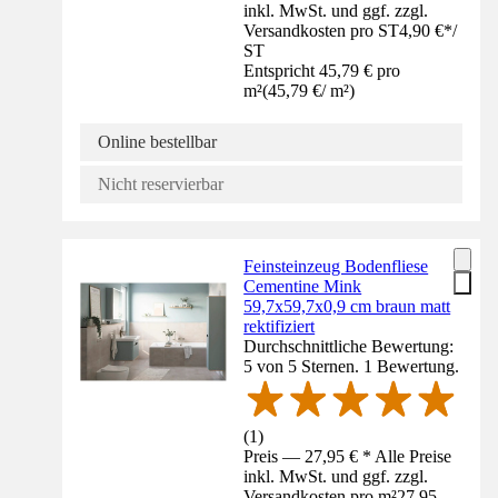
inkl. MwSt. und ggf. zzgl.
Versandkosten pro ST
4,90 €
*
/
ST
Entspricht 45,79 € pro
m²
(
45,79 €
/
m²
)
Online bestellbar
Nicht reservierbar
Feinsteinzeug Bodenfliese
Cementine Mink
59,7x59,7x0,9 cm braun matt
rektifiziert
Durchschnittliche Bewertung:
5 von 5 Sternen. 1 Bewertung.
(
1
)
Preis — 27,95 € * Alle Preise
inkl. MwSt. und ggf. zzgl.
Versandkosten pro m²
27,95