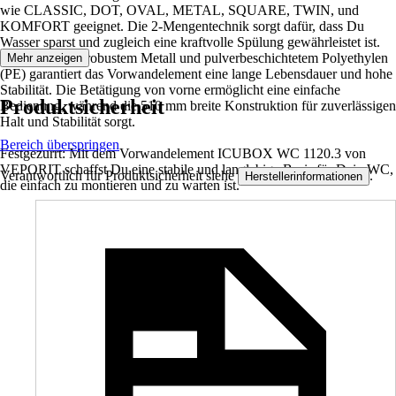
wie CLASSIC, DOT, OVAL, METAL, SQUARE, TWIN, und
KOMFORT geeignet. Die 2-Mengentechnik sorgt dafür, dass Du
Wasser sparst und zugleich eine kraftvolle Spülung gewährleistet ist.
Hergestellt aus robustem Metall und pulverbeschichtetem Polyethylen
Mehr anzeigen
(PE) garantiert das Vorwandelement eine lange Lebensdauer und hohe
Stabilität. Die Betätigung von vorne ermöglicht eine einfache
Produktsicherheit
Bedienung, während die 510 mm breite Konstruktion für zuverlässigen
Halt und Stabilität sorgt.
Bereich überspringen
Festgezurrt: Mit dem Vorwandelement ICUBOX WC 1120.3 von
VEPORIT schaffst Du eine stabile und langlebige Basis für Dein WC,
Verantwortlich für Produktsicherheit siehe
.
Herstellerinformationen
die einfach zu montieren und zu warten ist.