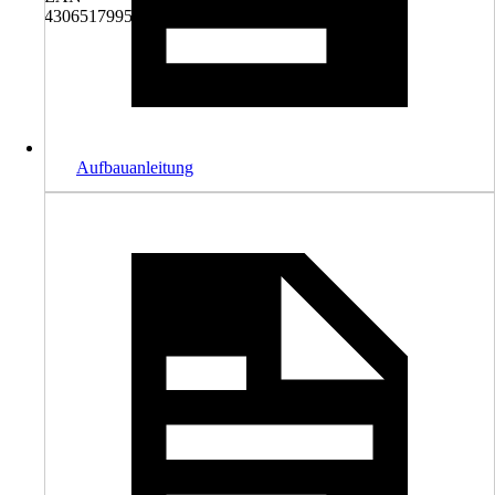
4306517995706
Aufbauanleitung