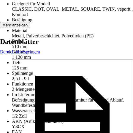
Geeignet für Modell
CLASSIC, DOT, OVAL, METAL, SQUARE, TWIN, veporit.,
Komfort
Betätigung
Vorne
Mehr anzeigen
Material
Metall, Pulverbeschichtet, Polyethylen (PE)
Datenblätter
Breite
510 mm
Bereich überspringen
Bauhöhe
1 120 mm
Tiefe
125 mm
Spülmenge
2,5 l - 9 l
Funktionen
2-Mengentechnik
Im Lieferumfang enthalten
Befestigungsmaterial, Anschlussgarnitur für Zu-und Ablauf,
Wandbefestigung
Wasseranschluss
1/2 Zoll
AKN (Artikelkurznummer)
Y8CX
EAN