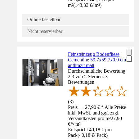
m²
(
143,33 €
/
m²
)
Online bestellbar
Nicht reservierbar
Feinsteinzeug Bodenfliese
Cementine 59,7x59,7x0,9 cm
anthrazit matt
Durchschnittliche Bewertung:
2.3 von 5 Sternen. 3
Bewertungen.
(
3
)
Preis — 27,90 € * Alle Preise
inkl. MwSt. und ggf. zzgl.
Versandkosten pro m²
27,90
€
*
/
m²
Entspricht 40,18 € pro
Pack
(
40,18 €
/
Pack
)