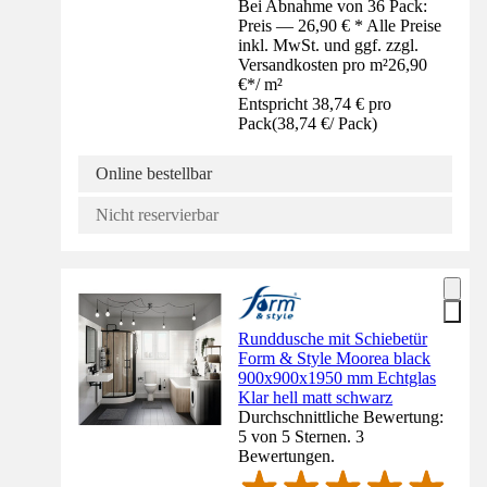
Bei Abnahme von 36 Pack:
Preis — 26,90 € * Alle Preise
inkl. MwSt. und ggf. zzgl.
Versandkosten pro m²
26,90
€
*
/
m²
Entspricht 38,74 € pro
Pack
(
38,74 €
/
Pack
)
Online bestellbar
Nicht reservierbar
Runddusche mit Schiebetür
Form & Style Moorea black
900x900x1950 mm Echtglas
Klar hell matt schwarz
Durchschnittliche Bewertung:
5 von 5 Sternen. 3
Bewertungen.