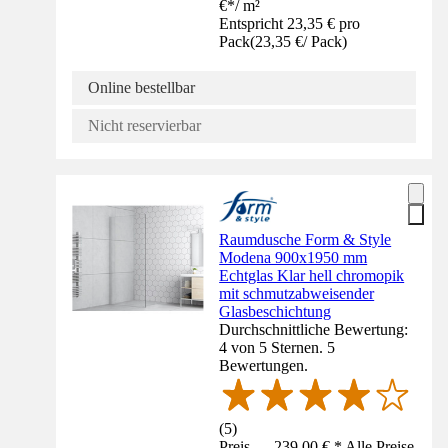
€
*
/
m²
Entspricht 23,35 € pro
Pack
(
23,35 €
/
Pack
)
Online bestellbar
Nicht reservierbar
Raumdusche Form & Style
Modena 900x1950 mm
Echtglas Klar hell chromopik
mit schmutzabweisender
Glasbeschichtung
Durchschnittliche Bewertung:
4 von 5 Sternen. 5
Bewertungen.
(
5
)
Preis — 239,00 € * Alle Preise