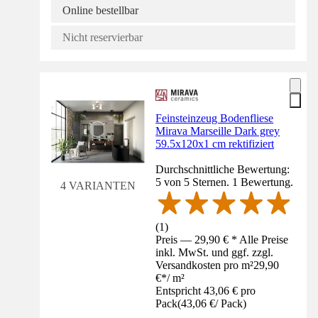
Online bestellbar
Nicht reservierbar
Feinsteinzeug Bodenfliese
Mirava Marseille Dark grey
59.5x120x1 cm rektifiziert
Durchschnittliche Bewertung:
5 von 5 Sternen. 1 Bewertung.
4 VARIANTEN
(
1
)
Preis — 29,90 € * Alle Preise
inkl. MwSt. und ggf. zzgl.
Versandkosten pro m²
29,90
€
*
/
m²
Entspricht 43,06 € pro
Pack
(
43,06 €
/
Pack
)