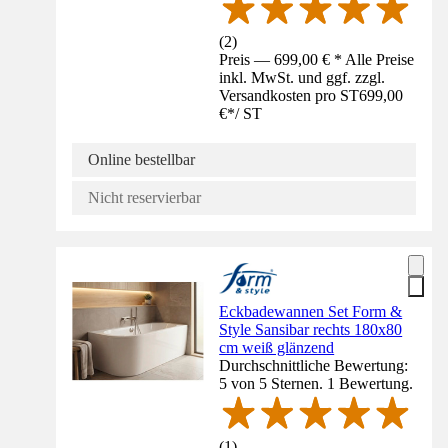
(
2
)
Preis — 699,00 € * Alle Preise
inkl. MwSt. und ggf. zzgl.
Versandkosten pro ST
699,00
€
*
/
ST
Online bestellbar
Nicht reservierbar
Eckbadewannen Set Form &
Style Sansibar rechts 180x80
cm weiß glänzend
Durchschnittliche Bewertung:
5 von 5 Sternen. 1 Bewertung.
(
1
)