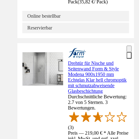
Pack
(
35,82 €
/
Pack
)
Online bestellbar
Reservierbar
Drehtür für Nische und
Seitenwand Form & Style
Modena 900x1950 mm
Echtglas Klar hell chromoptik
mit schmutzabweisende
Glasbeschichtung
Durchschnittliche Bewertung:
2.7 von 5 Sternen. 3
Bewertungen.
(
3
)
Preis — 219,00 € * Alle Preise
inkl. MwSt. und ggf. zzgl.