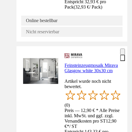
Entspricht 32,93 € pro
Pack
(
32,93 €
/
Pack
)
Online bestellbar
Nicht reservierbar
Feinsteinzeugmosaik Mirava
Glasgow white 30x30 cm
Artikel wurde noch nicht
bewertet.
(
0
)
Preis — 12,90 € * Alle Preise
inkl. MwSt. und ggf. zzgl.
Versandkosten pro ST
12,90
€
*
/
ST
Entspricht 143,33 € pro