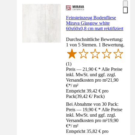
Feinsteinzeug Bodenfliese
Mirava Glasgow white
60x60x0,8 cm matt rektifiziert
Durchschnittliche Bewertung:
1 von 5 Sternen. 1 Bewertung.
(
1
)
Preis — 21,90 € * Alle Preise
inkl. MwSt. und ggf. zzgl.
Versandkosten pro m²
21,90
€
*
/
m²
Entspricht 39,42 € pro
Pack
(
39,42 €
/
Pack
)
Bei Abnahme von 30 Pack:
Preis — 19,90 € * Alle Preise
inkl. MwSt. und ggf. zzgl.
Versandkosten pro m²
19,90
€
*
/
m²
Entspricht 35,82 € pro