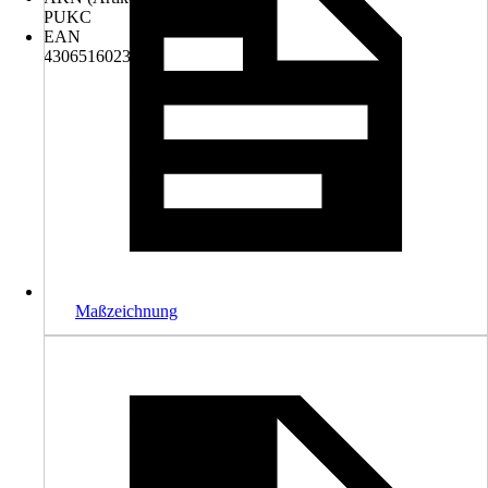
PUKC
EAN
4306516023721
Maßzeichnung