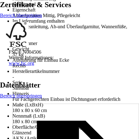
Zertifikate & Services
Sanitäracryl
Eigenschaft
Bereich überspringen
Ablaufposition Mittig, Pflegeleicht
Im Lieferumfang enthalten
Montageanleitung, Ab-und Überlaufgarnitur, Wannenfüße,
Schürze
Räume
Badezimmer
Gewicht
FSC® N004506
37 kg
Weitere Informationen:
Ausführung für Einbau Ecke
www.fsc.org
Rechts
Herstellerartikelnummer
-
Serie
Datenblätter
Sansibar
Hinweis
Bereich überspringen
Für Fachgerechten Einbau ist Dichtungsset erforderlich
Maße (LxBxH)
180 x 80 x 60 cm
Nennmaß (LxB)
180 x 80 cm
Oberfläche/Oberflächenbehandlung
Glänzend
AKN (Artikelkurznummer)