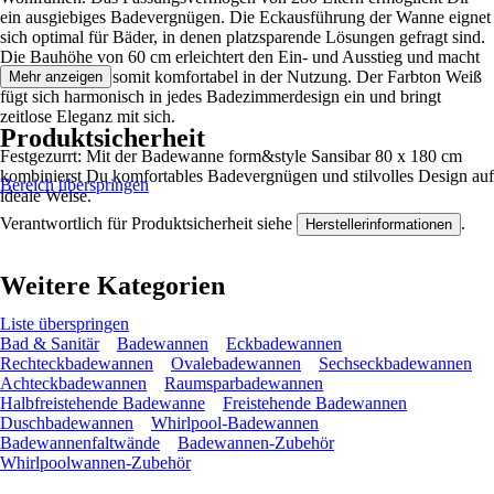
ein ausgiebiges Badevergnügen. Die Eckausführung der Wanne eignet
sich optimal für Bäder, in denen platzsparende Lösungen gefragt sind.
Die Bauhöhe von 60 cm erleichtert den Ein- und Ausstieg und macht
die Badewanne somit komfortabel in der Nutzung. Der Farbton Weiß
Mehr anzeigen
fügt sich harmonisch in jedes Badezimmerdesign ein und bringt
zeitlose Eleganz mit sich.
Produktsicherheit
Festgezurrt: Mit der Badewanne form&style Sansibar 80 x 180 cm
kombinierst Du komfortables Badevergnügen und stilvolles Design auf
Bereich überspringen
ideale Weise.
Verantwortlich für Produktsicherheit siehe
.
Herstellerinformationen
Weitere Kategorien
Liste überspringen
Bad & Sanitär
Badewannen
Eckbadewannen
Rechteckbadewannen
Ovalebadewannen
Sechseckbadewannen
Achteckbadewannen
Raumsparbadewannen
Halbfreistehende Badewanne
Freistehende Badewannen
Duschbadewannen
Whirlpool-Badewannen
Badewannenfaltwände
Badewannen-Zubehör
Whirlpoolwannen-Zubehör