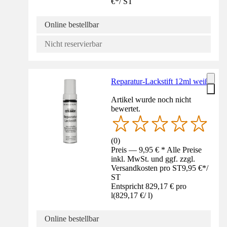
€
*
/
ST
Online bestellbar
Nicht reservierbar
Reparatur-Lackstift 12ml weiß
Artikel wurde noch nicht
bewertet.
(
0
)
Preis — 9,95 € * Alle Preise
inkl. MwSt. und ggf. zzgl.
Versandkosten pro ST
9,95 €
*
/
ST
Entspricht 829,17 € pro
l
(
829,17 €
/
l
)
Online bestellbar