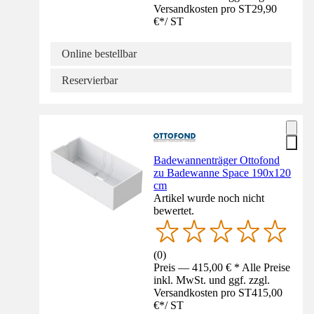
Versandkosten pro ST
29,90
€
*
/
ST
Online bestellbar
Reservierbar
Badewannenträger Ottofond
zu Badewanne Space 190x120
cm
Artikel wurde noch nicht
bewertet.
(
0
)
Preis — 415,00 € * Alle Preise
inkl. MwSt. und ggf. zzgl.
Versandkosten pro ST
415,00
€
*
/
ST