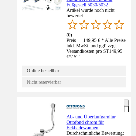
Fußgestell 5030/5032
Artikel wurde noch nicht
bewertet.
(
0
)
Preis — 149,95 € * Alle Preise
inkl. MwSt. und ggf. zzgl.
Versandkosten pro ST
149,95
€
*
/
ST
Online bestellbar
Nicht reservierbar
Ab- und Überlaufgarnitur
Ottofond chrom für
Eckbadewannen
Durchschnittliche Bewertung: