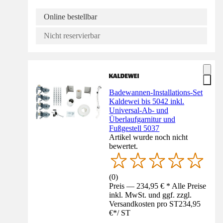
Online bestellbar
Nicht reservierbar
Badewannen-Installations-Set
Kaldewei bis 5042 inkl.
Universal-Ab- und
Überlaufgarnitur und
Fußgestell 5037
Artikel wurde noch nicht
bewertet.
(
0
)
Preis — 234,95 € * Alle Preise
inkl. MwSt. und ggf. zzgl.
Versandkosten pro ST
234,95
€
*
/
ST