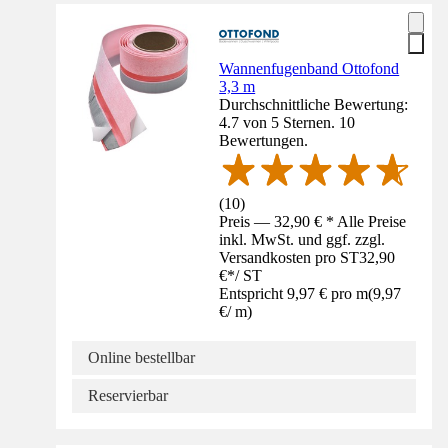
Wannenfugenband Ottofond
3,3 m
Durchschnittliche Bewertung:
4.7 von 5 Sternen. 10
Bewertungen.
(
10
)
Preis — 32,90 € * Alle Preise
inkl. MwSt. und ggf. zzgl.
Versandkosten pro ST
32,90
€
*
/
ST
Entspricht 9,97 € pro m
(
9,97
€
/
m
)
Online bestellbar
Reservierbar