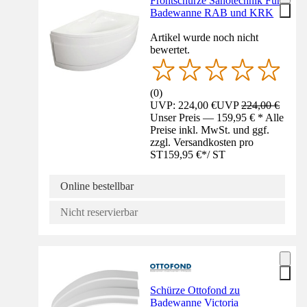
Frontschürze Sanotechnik Für
Badewanne RAB und KRK
Artikel wurde noch nicht
bewertet.
(
0
)
UVP: 224,00 €
UVP
224,00 €
Unser Preis — 159,95 € * Alle
Preise inkl. MwSt. und ggf.
zzgl. Versandkosten pro
ST
159,95 €
*
/
ST
Online bestellbar
Nicht reservierbar
Schürze Ottofond zu
Badewanne Victoria