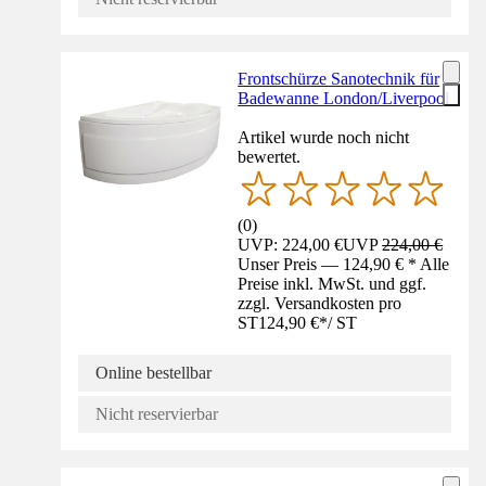
Frontschürze Sanotechnik für
Badewanne London/Liverpool
Artikel wurde noch nicht
bewertet.
(
0
)
UVP: 224,00 €
UVP
224,00 €
Unser Preis — 124,90 € * Alle
Preise inkl. MwSt. und ggf.
zzgl. Versandkosten pro
ST
124,90 €
*
/
ST
Online bestellbar
Nicht reservierbar