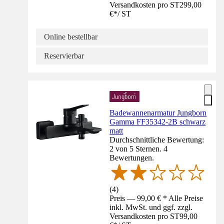
Versandkosten pro ST
299,00
€
*
/
ST
Online bestellbar
Reservierbar
Badewannenarmatur Jungborn
Gamma FF35342-2B schwarz
matt
Durchschnittliche Bewertung:
2 von 5 Sternen. 4
Bewertungen.
(
4
)
Preis — 99,00 € * Alle Preise
inkl. MwSt. und ggf. zzgl.
Versandkosten pro ST
99,00