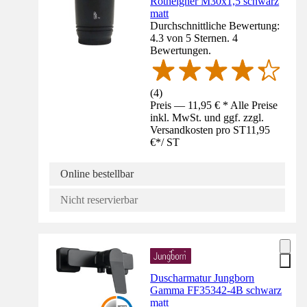
Rotheigner M30x1,5 schwarz
matt
Durchschnittliche Bewertung:
4.3 von 5 Sternen. 4
Bewertungen.
(
4
)
Preis — 11,95 € * Alle Preise
inkl. MwSt. und ggf. zzgl.
Versandkosten pro ST
11,95
€
*
/
ST
Online bestellbar
Nicht reservierbar
Duscharmatur Jungborn
Gamma FF35342-4B schwarz
matt