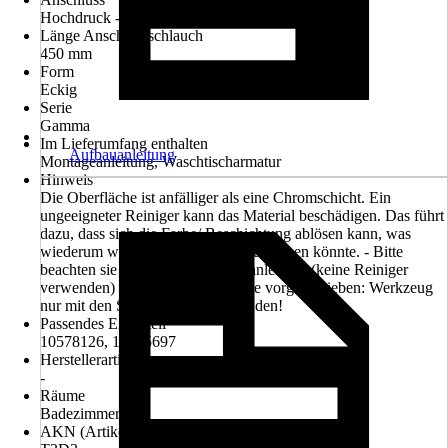
Hochdruck - druckfest
Länge Anschlussschlauch
450 mm
Form
Eckig
Serie
Gamma
Im Lieferumfang enthalten
Aufbauanleitung
Montageanleitung, Waschtischarmatur
Hinweis
Die Oberfläche ist anfälliger als eine Chromschicht. Ein
ungeeigneter Reiniger kann das Material beschädigen. Das führt
dazu, dass sich die Farbe/ Beschichtung ablösen kann, was
wiederum weiteres Abblättern verursachen könnte. - Bitte
beachten sie hierzu unsere Pflegeanleitung (keine Reiniger
verwenden) - Bei der Montage wie vorgeschrieben: Werkzeug
nur mit den Schutzbacken verwenden!
Passendes Ersatzteil
10578126, 10695697
Herstellerartikelnummer
-
Räume
Badezimmer
AKN (Artikelkurznummer)