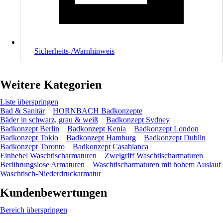
Sicherheits-/Warnhinweis
Weitere Kategorien
Liste überspringen
Bad & Sanitär
HORNBACH Badkonzepte
Bäder in schwarz, grau & weiß
Badkonzept Sydney
Badkonzept Berlin
Badkonzept Kenia
Badkonzept London
Badkonzept Tokio
Badkonzept Hamburg
Badkonzept Dublin
Badkonzept Toronto
Badkonzept Casablanca
Einhebel Waschtischarmaturen
Zweigriff Waschtischarmaturen
Berührungslose Armaturen
Waschtischarmaturen mit hohem Auslauf
Waschtisch-Niederdruckarmatur
Kundenbewertungen
Bereich überspringen