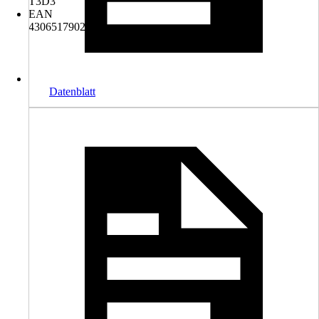
T3D3
EAN
4306517902636
Datenblatt