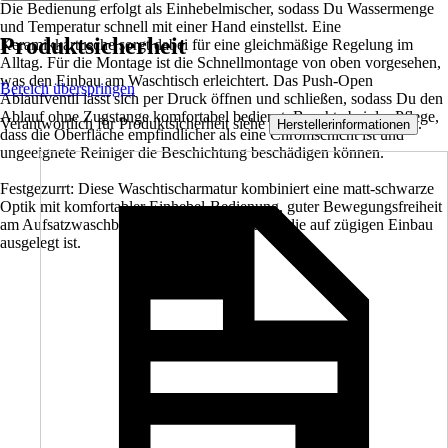
Die Bedienung erfolgt als Einhebelmischer, sodass Du Wassermenge
und Temperatur schnell mit einer Hand einstellst. Eine
Produktsicherheit
Keramikkartusche sorgt dabei für eine gleichmäßige Regelung im
Alltag. Für die Montage ist die Schnellmontage von oben vorgesehen,
was den Einbau am Waschtisch erleichtert. Das Push-Open
Bereich überspringen
Ablaufventil lässt sich per Druck öffnen und schließen, sodass Du den
Ablauf ohne Zugstange komfortabel bedienst. Beachte bei der Pflege,
Verantwortlich für Produktsicherheit siehe
.
Herstellerinformationen
dass die Oberfläche empfindlicher als eine Chromschicht ist und
ungeeignete Reiniger die Beschichtung beschädigen können.
Festgezurrt: Diese Waschtischarmatur kombiniert eine matt-schwarze
Optik mit komfortabler Einhebel-Bedienung, guter Bewegungsfreiheit
am Aufsatzwaschbecken und einer Montage, die auf zügigen Einbau
ausgelegt ist.