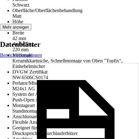
Schwarz
Oberfläche/Oberflächenbehandlung
Matt
Höhe
284 mm
Mehr anzeigen
Breite
42 mm
Datenblätter
Ausladung
220 mm
Bereich überspringen
Merkmale
Keramikkartusche, Schnellmontage von Oben "Topfix",
Einhebelmischer
DVGW Zertifikat
NW-6506CS0174
Perlator/Mischdüse
M24x1 AG
System der Ablaufgarnitur
Push-Open Ablaufventil
Montageart
Standmontage
Anschlussart
Flexible Anschlussschläuche 3/8"
Geeignet für
Druckspeicher, Durchlauferhitzer
Anschluss