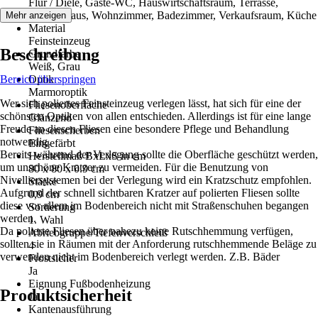
Flur / Diele, Gäste-WC, Hauswirtschaftsraum, Terrasse,
Treppenhaus, Wohnzimmer, Badezimmer, Verkaufsraum, Küche
Mehr anzeigen
Material
Feinsteinzeug
Beschreibung
Grundfarbe
Weiß, Grau
Bereich überspringen
Optik
Marmoroptik
Wer sich poliertes Feinsteinzeug verlegen lässt, hat sich für eine der
Fliesenoberfläche
schönsten Optiken von allen entschieden. Allerdings ist für eine lange
Glänzend
Freude an diesen Fliesen eine besondere Pflege und Behandlung
Fliesenscherben
notwendig.
Eingefärbt
Bereits während der Verlegung sollte die Oberfläche geschützt werden,
Herstellmaß BxLxS in cm
um unschöne Kratzer zu vermeiden. Für die Benutzung von
80 x 80 x 0.9 cm
Nivelliersystemen bei der Verlegung wird ein Kratzschutz empfohlen.
Stärke
Aufgrund der schnell sichtbaren Kratzer auf polierten Fliesen sollte
0,9 cm
diese vor allem im Bodenbereich nicht mit Straßenschuhen begangen
Sortierung
werden.
1. Wahl
Da polierte Fliesen über nahezu keine Rutschhemmung verfügen,
Abriebgruppe/Tiefenverschleiß
sollten sie in Räumen mit der Anforderung rutschhemmende Beläge zu
4
verwenden nicht im Bodenbereich verlegt werden. Z.B. Bäder
Frostsicher
Ja
Eignung Fußbodenheizung
Produktsicherheit
Ja
Kantenausführung