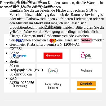
sein als das Nennmaß.
Bewertungen können auch von Kunden stammen, die die Ware nicht
Hinweis zum Flieseneinkauf
nachweislich genutzt oder gekauft haben.
Ermitteln Sie die zu belegende Fläche und rechnen 5-10 %
Verschnitt hinzu, abhängig davon ob der Raum rechtwinklig ist
oder nicht. Farbabweichungen zu früheren Lieferungen oder zu
den Mustern im Markt sind möglich und lassen sich
Zahlarten
produktionsbedingt nicht immer vermeiden. Bitte prüfen Sie die
gelieferte Ware vor der Verlegung unbedingt auf einheitliche
Charge. Chargen- und Größenunterschiede zwischen
verschiedenen Formaten einer Serie lassen sich nicht vermeiden
Geeigneter Klebstofftyp gemäß EN 12004+A1
C2TES1
Länge
80 cm
Breite
80 cm
Herstellmaß ca. (BxL)
80 cm x 80 cm
EAN
8433019252856