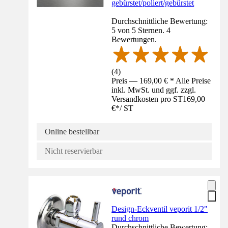
gebürstet/poliert/gebürstet
Durchschnittliche Bewertung:
5 von 5 Sternen. 4
Bewertungen.
(
4
)
Preis — 169,00 € * Alle Preise
inkl. MwSt. und ggf. zzgl.
Versandkosten pro ST
169,00
€
*
/
ST
Online bestellbar
Nicht reservierbar
Design-Eckventil veporit 1/2"
rund chrom
Durchschnittliche Bewertung: