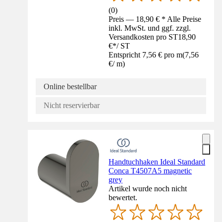
(
0
)
Preis — 18,90 € * Alle Preise
inkl. MwSt. und ggf. zzgl.
Versandkosten pro ST
18,90
€
*
/
ST
Entspricht 7,56 € pro m
(
7,56
€
/
m
)
Online bestellbar
Nicht reservierbar
Handtuchhaken Ideal Standard
Conca T4507A5 magnetic
grey
Artikel wurde noch nicht
bewertet.