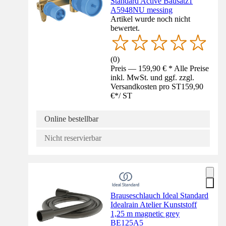
Standard Active Bausatz1
A5948NU messing
Artikel wurde noch nicht
bewertet.
(
0
)
Preis — 159,90 € * Alle Preise
inkl. MwSt. und ggf. zzgl.
Versandkosten pro ST
159,90
€
*
/
ST
Online bestellbar
Nicht reservierbar
Brauseschlauch Ideal Standard
Idealrain Atelier Kunststoff
1,25 m magnetic grey
BE125A5