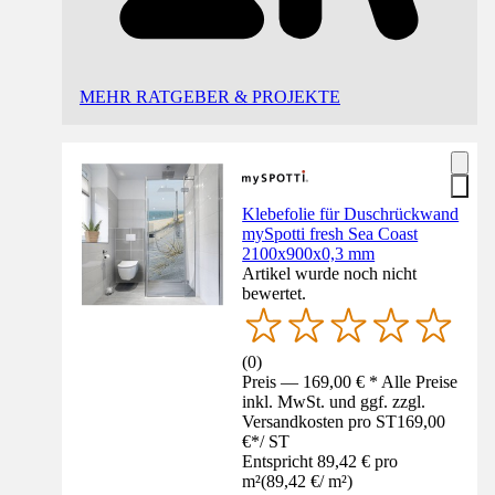
MEHR RATGEBER & PROJEKTE
Klebefolie für Duschrückwand
mySpotti fresh Sea Coast
2100x900x0,3 mm
Artikel wurde noch nicht
bewertet.
(
0
)
Preis — 169,00 € * Alle Preise
inkl. MwSt. und ggf. zzgl.
Versandkosten pro ST
169,00
€
*
/
ST
Entspricht 89,42 € pro
m²
(
89,42 €
/
m²
)