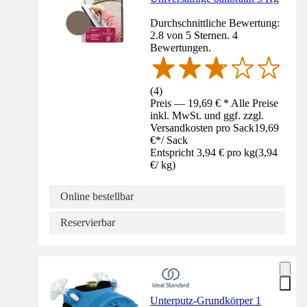
Durchschnittliche Bewertung:
2.8 von 5 Sternen. 4
Bewertungen.
(
4
)
Preis — 19,69 € * Alle Preise
inkl. MwSt. und ggf. zzgl.
Versandkosten pro Sack
19,69
€
*
/
Sack
Entspricht 3,94 € pro kg
(
3,94
€
/
kg
)
Online bestellbar
Reservierbar
Unterputz-Grundkörper 1