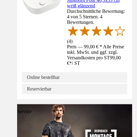
Jungborn Four 46,5x33 cm
weiß glänzend
Durchschnittliche Bewertung:
4 von 5 Sternen. 4
Bewertungen.
(
4
)
Preis — 99,00 € * Alle Preise
inkl. MwSt. und ggf. zzgl.
Versandkosten pro ST
99,00
€
*
/
ST
Online bestellbar
Reservierbar
Service