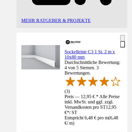
MEHR RATGEBER & PROJEKTE
Sockelleiste C3 1 St. 2 m x
10x80 mm
Durchschnittliche Bewertung:
4 von 5 Sternen. 3
Bewertungen.
(
3
)
Preis — 12,95 € * Alle Preise
inkl. MwSt. und ggf. zzgl.
Versandkosten pro ST
12,95
€
*
/
ST
Entspricht 6,48 € pro m
(
6,48
€
/
m
)