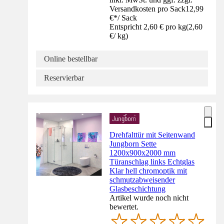
Versandkosten pro Sack
12,99
€
*
/
Sack
Entspricht 2,60 € pro kg
(
2,60
€
/
kg
)
Online bestellbar
Reservierbar
Drehfalttür mit Seitenwand
Jungborn Sette
1200x900x2000 mm
Türanschlag links Echtglas
Klar hell chromoptik mit
schmutzabweisender
Glasbeschichtung
Artikel wurde noch nicht
bewertet.