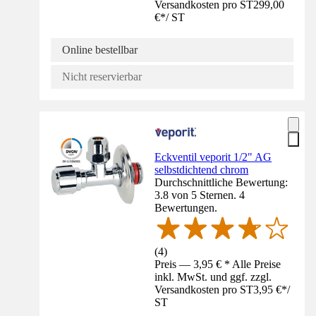
Versandkosten pro ST
299,00
€
*
/
ST
Online bestellbar
Nicht reservierbar
Eckventil veporit 1/2" AG
selbstdichtend chrom
Durchschnittliche Bewertung:
3.8 von 5 Sternen. 4
Bewertungen.
(
4
)
Preis — 3,95 € * Alle Preise
inkl. MwSt. und ggf. zzgl.
Versandkosten pro ST
3,95 €
*
/
ST