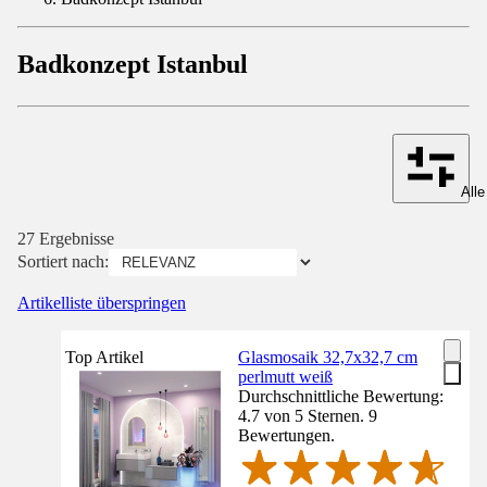
Badkonzept Istanbul
Alle
27 Ergebnisse
Sortiert nach:
Artikelliste überspringen
Top Artikel
Glasmosaik 32,7x32,7 cm
perlmutt weiß
Durchschnittliche Bewertung:
4.7 von 5 Sternen. 9
Bewertungen.