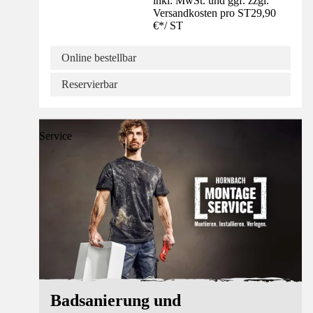
inkl. MwSt. und ggf. zzgl.
Versandkosten pro ST
29,90
€
*
/
ST
Online bestellbar
Reservierbar
Service
Badsanierung und