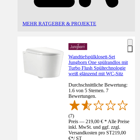
MEHR RATGEBER & PROJEKTE
Wandtiefspülklosett-Set
Jungborn One spülrandlos mit
Turbo Flush Spültechnologie
weiß glänzend mit WC-Sitz
Durchschnittliche Bewertung:
1.6 von 5 Sternen. 7
Bewertungen.
(
7
)
Preis — 219,00 € * Alle Preise
inkl. MwSt. und ggf. zzgl.
Versandkosten pro ST
219,00
€
*
/
ST