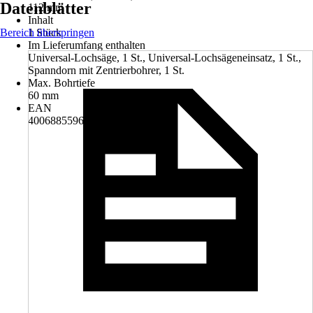
Datenblätter
112 mm
Inhalt
Bereich überspringen
1 Stück
Im Lieferumfang enthalten
Universal-Lochsäge, 1 St., Universal-Lochsägeneinsatz, 1 St.,
Spanndorn mit Zentrierbohrer, 1 St.
Max. Bohrtiefe
60 mm
EAN
4006885596009