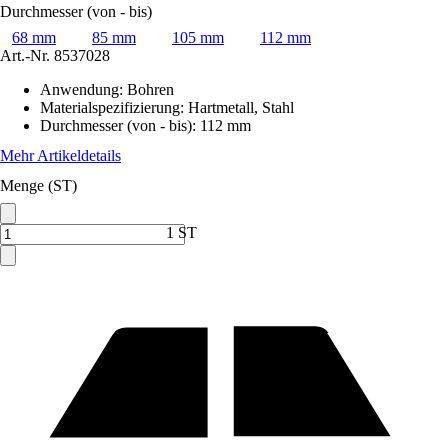
Durchmesser (von - bis)
68 mm
85 mm
105 mm
112 mm
Art.-Nr.
8537028
Anwendung
:
Bohren
Materialspezifizierung
:
Hartmetall, Stahl
Durchmesser (von - bis)
:
112 mm
Mehr Artikeldetails
Menge (ST)
1 ST