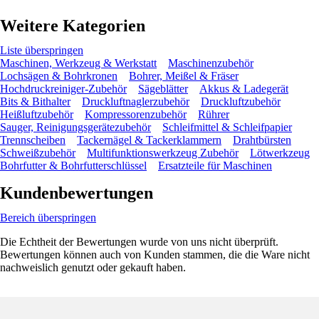
Weitere Kategorien
Liste überspringen
Maschinen, Werkzeug & Werkstatt
Maschinenzubehör
Lochsägen & Bohrkronen
Bohrer, Meißel & Fräser
Hochdruckreiniger-Zubehör
Sägeblätter
Akkus & Ladegerät
Bits & Bithalter
Druckluftnaglerzubehör
Druckluftzubehör
Heißluftzubehör
Kompressorenzubehör
Rührer
Sauger, Reinigungsgerätezubehör
Schleifmittel & Schleifpapier
Trennscheiben
Tackernägel & Tackerklammern
Drahtbürsten
Schweißzubehör
Multifunktionswerkzeug Zubehör
Lötwerkzeug
Bohrfutter & Bohrfutterschlüssel
Ersatzteile für Maschinen
Kundenbewertungen
Bereich überspringen
Die Echtheit der Bewertungen wurde von uns nicht überprüft.
Bewertungen können auch von Kunden stammen, die die Ware nicht
nachweislich genutzt oder gekauft haben.