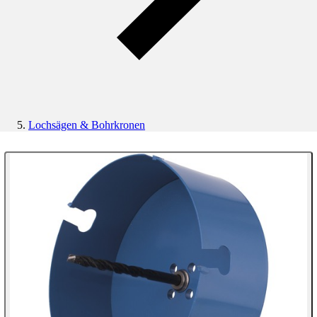
Lochsägen & Bohrkronen