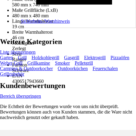
580 mm x 740 mm
Maße Grillfläche (LxB)
480 mm x 480 mm
Sicherheits-/Warnhinweis
Länge Warmhalterost
19 cm
Breite Warmhalterost
46 cm
Weitere Kategorien
Montageart
Zerlegt
Liste überspringen
Serie
Garten
Grill
Holzkohlegrill
Gasgrill
Elektrogrill
Pizzaöfen
Ranger
Weber Grill
Grillkamine
Smoker
Pelletgrill
Farbton
Camping & Outdoorkocher
Outdoorküchen
Feuerschalen
Schwarz
Grillzubehör
EAN
4306517943660
Kundenbewertungen
Bereich überspringen
Die Echtheit der Bewertungen wurde von uns nicht überprüft.
Bewertungen können auch von Kunden stammen, die die Ware nicht
nachweislich genutzt oder gekauft haben.