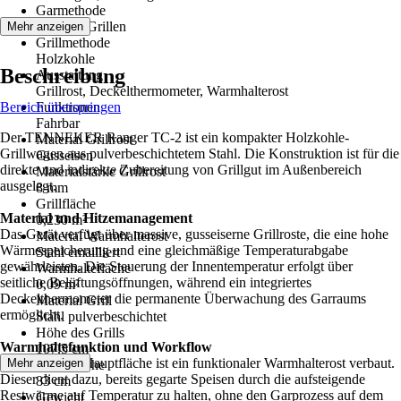
Garmethode
Direktes Grillen
Mehr anzeigen
Grillmethode
Holzkohle
Beschreibung
Ausstattung
Grillrost, Deckelthermometer, Warmhalterost
Bereich überspringen
Funktionen
Fahrbar
Der TENNEKER Ranger TC-2 ist ein kompakter Holzkohle-
Material Grillrost
Grillwagen aus pulverbeschichtetem Stahl. Die Konstruktion ist für die
Gusseisen
direkte und indirekte Zubereitung von Grillgut im Außenbereich
Materialstärke Grillrost
ausgelegt.
8 mm
Grillfläche
Material und Hitzemanagement
0,230 m²
Das Gerät verfügt über massive, gusseiserne Grillroste, die eine hohe
Material Warmhalterost
Wärmespeicherung und eine gleichmäßige Temperaturabgabe
Stahl emailliert
gewährleisten. Die Steuerung der Innentemperatur erfolgt über
Warmhaltefläche
seitliche Belüftungsöffnungen, während ein integriertes
0,09 m²
Deckelthermometer die permanente Überwachung des Garraums
Material Grill
ermöglicht.
Stahl pulverbeschichtet
Höhe des Grills
Warmhaltefunktion und Workflow
107,5 cm
Zusätzlich zur Hauptfläche ist ein funktionaler Warmhalterost verbaut.
Mehr anzeigen
Arbeitshöhe
Dieser dient dazu, bereits gegarte Speisen durch die aufsteigende
83 cm
Restwärme auf Temperatur zu halten, ohne den Garprozess auf dem
Gewicht