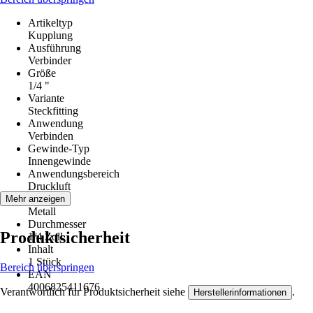
Artikeltyp
Kupplung
Ausführung
Verbinder
Größe
1/4 "
Variante
Steckfitting
Anwendung
Verbinden
Gewinde-Typ
Innengewinde
Anwendungsbereich
Druckluft
Material
Mehr anzeigen
Metall
Durchmesser
Produktsicherheit
1/4 Zoll
Inhalt
1 Stück
Bereich überspringen
EAN
4006825411676
Verantwortlich für Produktsicherheit siehe
.
Herstellerinformationen