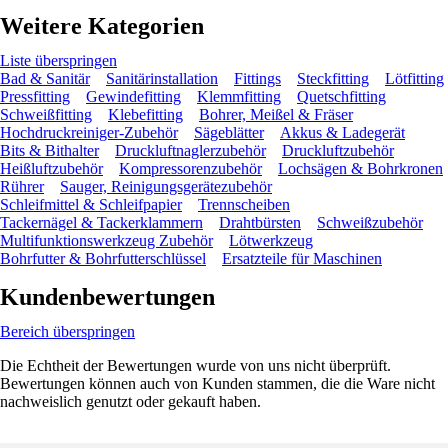
Weitere Kategorien
Liste überspringen
Bad & Sanitär
Sanitärinstallation
Fittings
Steckfitting
Lötfitting
Pressfitting
Gewindefitting
Klemmfitting
Quetschfitting
Schweißfitting
Klebefitting
Bohrer, Meißel & Fräser
Hochdruckreiniger-Zubehör
Sägeblätter
Akkus & Ladegerät
Bits & Bithalter
Druckluftnaglerzubehör
Druckluftzubehör
Heißluftzubehör
Kompressorenzubehör
Lochsägen & Bohrkronen
Rührer
Sauger, Reinigungsgerätezubehör
Schleifmittel & Schleifpapier
Trennscheiben
Tackernägel & Tackerklammern
Drahtbürsten
Schweißzubehör
Multifunktionswerkzeug Zubehör
Lötwerkzeug
Bohrfutter & Bohrfutterschlüssel
Ersatzteile für Maschinen
Kundenbewertungen
Bereich überspringen
Die Echtheit der Bewertungen wurde von uns nicht überprüft.
Bewertungen können auch von Kunden stammen, die die Ware nicht
nachweislich genutzt oder gekauft haben.