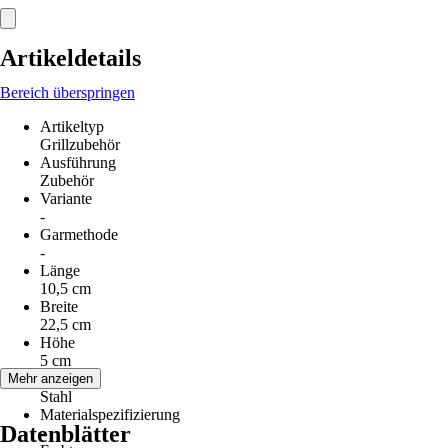
Artikeldetails
Bereich überspringen
Artikeltyp
Grillzubehör
Ausführung
Zubehör
Variante
-
Garmethode
-
Länge
10,5 cm
Breite
22,5 cm
Höhe
5 cm
Material
Mehr anzeigen
Stahl
Materialspezifizierung
Datenblätter
-