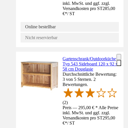
inkl. MwSt. und ggf. zzgl.
Versandkosten pro ST
285,00
€
*
/
ST
Online bestellbar
Nicht reservierbar
Gartenschrank/Outdoorküche
Typ 543 Sideboard 120 x 92 x
58 cm Douglasie
Durchschnittliche Bewertung:
3 von 5 Sternen. 2
Bewertungen.
(
2
)
Preis — 295,00 € * Alle Preise
inkl. MwSt. und ggf. zzgl.
Versandkosten pro ST
295,00
€
*
/
ST