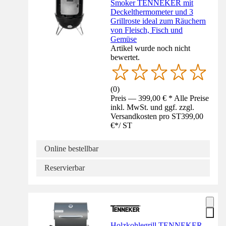
Smoker TENNEKER mit
Deckelthermometer und 3
Grillroste ideal zum Räuchern
von Fleisch, Fisch und
Gemüse
Artikel wurde noch nicht
bewertet.
(
0
)
Preis — 399,00 € * Alle Preise
inkl. MwSt. und ggf. zzgl.
Versandkosten pro ST
399,00
€
*
/
ST
Online bestellbar
Reservierbar
Holzkohlegrill TENNEKER