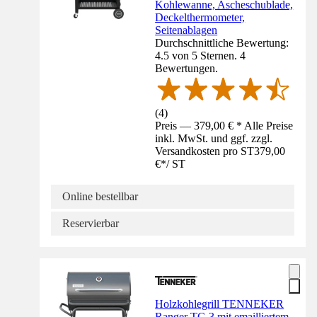
Kohlewanne, Ascheschublade,
Deckelthermometer,
Seitenablagen
Durchschnittliche Bewertung:
4.5 von 5 Sternen. 4
Bewertungen.
(
4
)
Preis — 379,00 € * Alle Preise
inkl. MwSt. und ggf. zzgl.
Versandkosten pro ST
379,00
€
*
/
ST
Online bestellbar
Reservierbar
Holzkohlegrill TENNEKER
Ranger TC-3 mit emailliertem