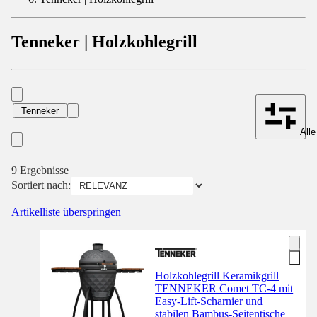
Tenneker | Holzkohlegrill
Tenneker
Alle
9 Ergebnisse
Sortiert nach:
Artikelliste überspringen
Holzkohlegrill Keramikgrill
TENNEKER Comet TC-4 mit
Easy-Lift-Scharnier und
stabilen Bambus-Seitentische