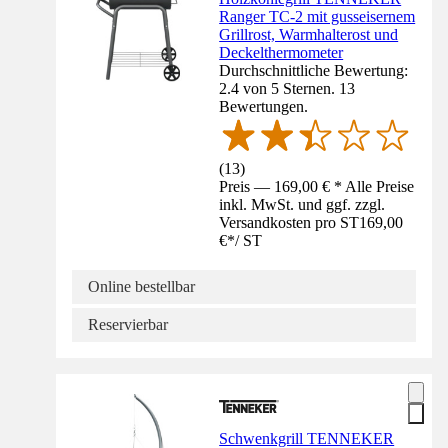
Ranger TC-2 mit gusseisernem
Grillrost, Warmhalterost und
Deckelthermometer
Durchschnittliche Bewertung:
2.4 von 5 Sternen. 13
Bewertungen.
(
13
)
Preis — 169,00 € * Alle Preise
inkl. MwSt. und ggf. zzgl.
Versandkosten pro ST
169,00
€
*
/
ST
Online bestellbar
Reservierbar
Schwenkgrill TENNEKER