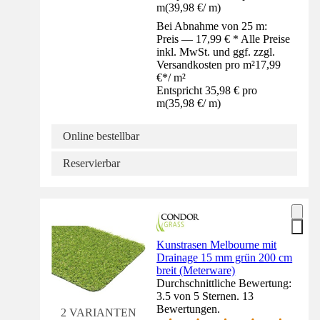
m
(
39,98 €
/
m
)
Bei Abnahme von 25 m:
Preis — 17,99 € * Alle Preise
inkl. MwSt. und ggf. zzgl.
Versandkosten pro m²
17,99
€
*
/
m²
Entspricht 35,98 € pro
m
(
35,98 €
/
m
)
Online bestellbar
Reservierbar
Kunstrasen Melbourne mit
Drainage 15 mm grün 200 cm
breit (Meterware)
Durchschnittliche Bewertung:
3.5 von 5 Sternen. 13
Bewertungen.
2 VARIANTEN