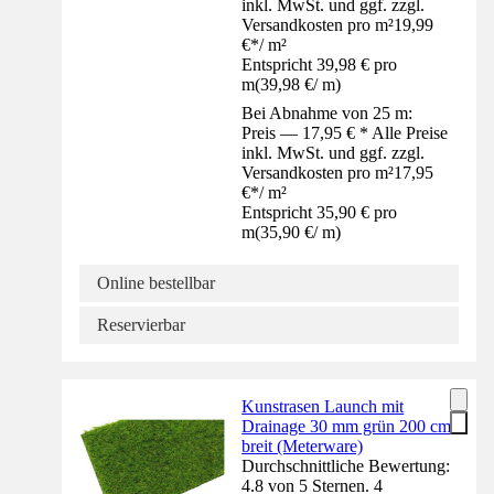
inkl. MwSt. und ggf. zzgl.
Versandkosten pro m²
19,99
€
*
/
m²
Entspricht 39,98 € pro
m
(
39,98 €
/
m
)
Bei Abnahme von 25 m:
Preis — 17,95 € * Alle Preise
inkl. MwSt. und ggf. zzgl.
Versandkosten pro m²
17,95
€
*
/
m²
Entspricht 35,90 € pro
m
(
35,90 €
/
m
)
Online bestellbar
Reservierbar
Kunstrasen Launch mit
Drainage 30 mm grün 200 cm
breit (Meterware)
Durchschnittliche Bewertung:
4.8 von 5 Sternen. 4