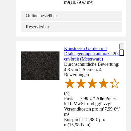
m²
(
18,79 €
/
m²
)
Online bestellbar
Reservierbar
Kunstrasen Garden mit
Drainagenoppen anthrazit 200
cm breit (Meterware)
Durchschnittliche Bewertung:
4.3 von 5 Sternen. 4
Bewertungen.
(
4
)
Preis — 7,99 € * Alle Preise
inkl. MwSt. und ggf. zzgl.
Versandkosten pro m²
7,99 €
*
/
m²
Entspricht 15,98 € pro
m
(
15,98 €
/
m
)