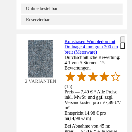
Online bestellbar
Reservierbar
Kunstrasen Wimbledon mit
Drainage 4 mm grau 200 cm
breit (Meterware)
Durchschnittliche Bewertung:
4.1 von 5 Sternen. 15
Bewertungen.
2 VARIANTEN
(
15
)
Preis — 7,49 € * Alle Preise
inkl. MwSt. und ggf. zzgl.
Versandkosten pro m²
7,49 €
*
/
m²
Entspricht 14,98 € pro
m
(
14,98 €
/
m
)
Bei Abnahme von 45 m:
Preis — 6,50 € * Alle Preise