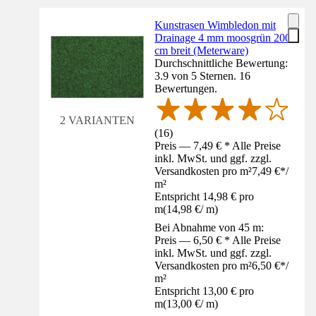
Kunstrasen Wimbledon mit
Drainage 4 mm moosgrün 200
cm breit (Meterware)
Durchschnittliche Bewertung:
3.9 von 5 Sternen. 16
Bewertungen.
2 VARIANTEN
(
16
)
Preis — 7,49 € * Alle Preise
inkl. MwSt. und ggf. zzgl.
Versandkosten pro m²
7,49 €
*
/
m²
Entspricht 14,98 € pro
m
(
14,98 €
/
m
)
Bei Abnahme von 45 m:
Preis — 6,50 € * Alle Preise
inkl. MwSt. und ggf. zzgl.
Versandkosten pro m²
6,50 €
*
/
m²
Entspricht 13,00 € pro
m
(
13,00 €
/
m
)