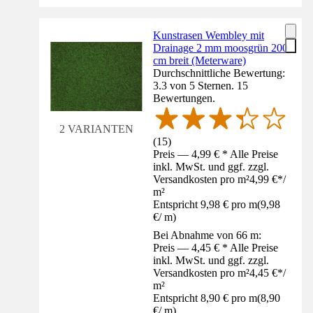
Kunstrasen Wembley mit
Drainage 2 mm moosgrün 200
cm breit (Meterware)
Durchschnittliche Bewertung:
3.3 von 5 Sternen. 15
Bewertungen.
2 VARIANTEN
(
15
)
Preis — 4,99 € * Alle Preise
inkl. MwSt. und ggf. zzgl.
Versandkosten pro m²
4,99 €
*
/
m²
Entspricht 9,98 € pro m
(
9,98
€
/
m
)
Bei Abnahme von 66 m:
Preis — 4,45 € * Alle Preise
inkl. MwSt. und ggf. zzgl.
Versandkosten pro m²
4,45 €
*
/
m²
Entspricht 8,90 € pro m
(
8,90
€
/
m
)