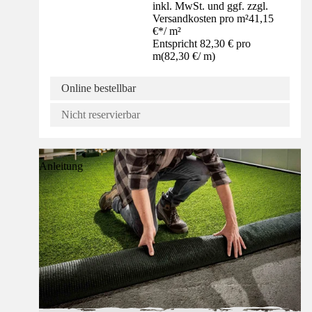
inkl. MwSt. und ggf. zzgl.
Versandkosten pro m²
41,15
€
*
/
m²
Entspricht 82,30 € pro
m
(
82,30 €
/
m
)
Online bestellbar
Nicht reservierbar
Anleitung