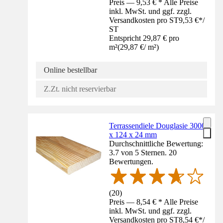
Preis — 9,53 € * Alle Preise
inkl. MwSt. und ggf. zzgl.
Versandkosten pro ST
9,53 €
*
/
ST
Entspricht 29,87 € pro
m²
(
29,87 €
/
m²
)
Online bestellbar
Z.Zt. nicht reservierbar
Terrassendiele Douglasie 3000
x 124 x 24 mm
Durchschnittliche Bewertung:
3.7 von 5 Sternen. 20
Bewertungen.
(
20
)
Preis — 8,54 € * Alle Preise
inkl. MwSt. und ggf. zzgl.
Versandkosten pro ST
8,54 €
*
/