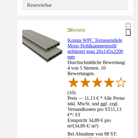
Reservierbar
Konsta WPC Terrassendiele
Mono Hohlkammerprofil
gebürstet grau 26x145x2200
mm
Durchschnittliche Bewertung:
4 von 5 Sternen. 10
Bewertungen.
(
10
)
Preis — 11,13 € * Alle Preise
inkl. MwSt. und ggf. zzgl.
Versandkosten pro ST
11,13
€
*
/
ST
Entspricht 34,89 € pro
m²
(
34,89 €
/
m²
)
Bei Abnahme von 98 ST: