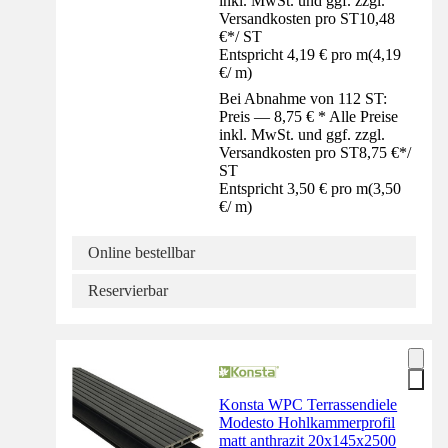
inkl. MwSt. und ggf. zzgl.
Versandkosten pro ST
10,48
€
*
/
ST
Entspricht 4,19 € pro m
(
4,19
€
/
m
)
Bei Abnahme von 112 ST:
Preis — 8,75 € * Alle Preise
inkl. MwSt. und ggf. zzgl.
Versandkosten pro ST
8,75 €
*
/
ST
Entspricht 3,50 € pro m
(
3,50
€
/
m
)
Online bestellbar
Reservierbar
Konsta WPC Terrassendiele
Modesto Hohlkammerprofil
matt anthrazit 20x145x2500