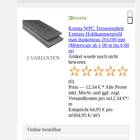
Konsta WPC Terrassendiele
Extenso Hohlkammerprofil
matt dunkelgrau 20x190 mm
(Meterware ab 1,00 m bis 6,00
m)
Artikel wurde noch nicht
2 VARIANTEN
bewertet.
(
0
)
Preis — 12,34 € * Alle Preise
inkl. MwSt. und ggf. zzgl.
Versandkosten pro m
12,34 €
*
/
m
Entspricht 64,95 € pro
m²
(
64,95 €
/
m²
)
Online bestellbar