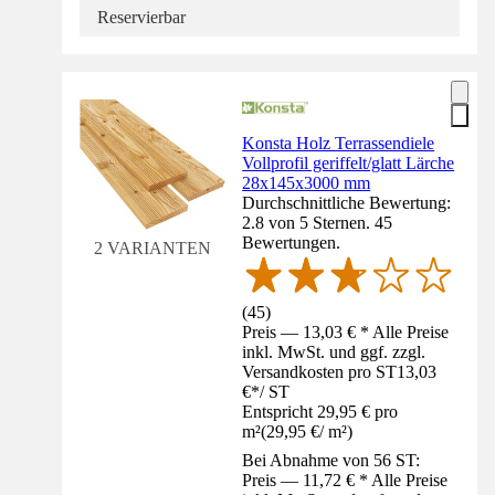
Reservierbar
Konsta Holz Terrassendiele
Vollprofil geriffelt/glatt Lärche
28x145x3000 mm
Durchschnittliche Bewertung:
2.8 von 5 Sternen. 45
Bewertungen.
2 VARIANTEN
(
45
)
Preis — 13,03 € * Alle Preise
inkl. MwSt. und ggf. zzgl.
Versandkosten pro ST
13,03
€
*
/
ST
Entspricht 29,95 € pro
m²
(
29,95 €
/
m²
)
Bei Abnahme von 56 ST:
Preis — 11,72 € * Alle Preise