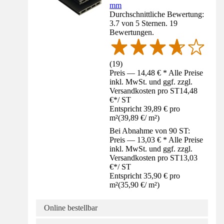
mm
Durchschnittliche Bewertung:
3.7 von 5 Sternen. 19
Bewertungen.
(
19
)
Preis — 14,48 € * Alle Preise
inkl. MwSt. und ggf. zzgl.
Versandkosten pro ST
14,48
€
*
/
ST
Entspricht 39,89 € pro
m²
(
39,89 €
/
m²
)
Bei Abnahme von 90 ST:
Preis — 13,03 € * Alle Preise
inkl. MwSt. und ggf. zzgl.
Versandkosten pro ST
13,03
€
*
/
ST
Entspricht 35,90 € pro
m²
(
35,90 €
/
m²
)
Online bestellbar