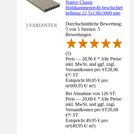
Nativo Classic
Hohlkammerprofil beschichtet
hellgrau 22,5x138x3000 mm
Durchschnittliche Bewertung:
3 VARIANTEN
5 von 5 Sternen. 5
Bewertungen.
(
5
)
Preis — 28,96 € * Alle Preise
inkl. MwSt. und ggf. zzgl.
Versandkosten pro ST
28,96
€
*
/
ST
Entspricht 69,95 € pro
m²
(
69,95 €
/
m²
)
Bei Abnahme von 126 ST:
Preis — 20,68 € * Alle Preise
inkl. MwSt. und ggf. zzgl.
Versandkosten pro ST
20,68
€
*
/
ST
Entspricht 49,95 € pro
m²
(
49,95 €
/
m²
)