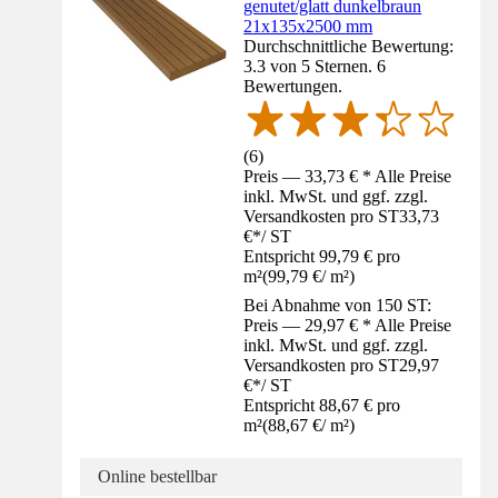
genutet/glatt dunkelbraun
21x135x2500 mm
Durchschnittliche Bewertung:
3.3 von 5 Sternen. 6
Bewertungen.
(
6
)
Preis — 33,73 € * Alle Preise
inkl. MwSt. und ggf. zzgl.
Versandkosten pro ST
33,73
€
*
/
ST
Entspricht 99,79 € pro
m²
(
99,79 €
/
m²
)
Bei Abnahme von 150 ST:
Preis — 29,97 € * Alle Preise
inkl. MwSt. und ggf. zzgl.
Versandkosten pro ST
29,97
€
*
/
ST
Entspricht 88,67 € pro
m²
(
88,67 €
/
m²
)
Online bestellbar