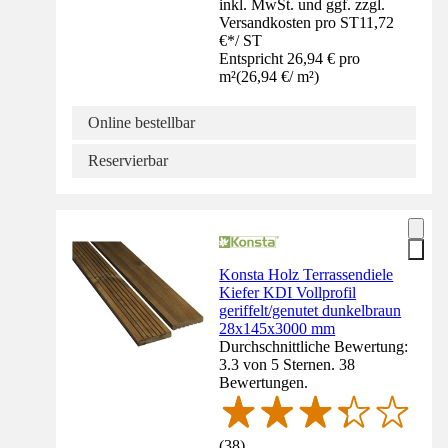
inkl. MwSt. und ggf. zzgl.
Versandkosten pro ST
11,72
€
*
/
ST
Entspricht 26,94 € pro
m²
(
26,94 €
/
m²
)
Online bestellbar
Reservierbar
Konsta Holz Terrassendiele
Kiefer KDI Vollprofil
geriffelt/genutet dunkelbraun
28x145x3000 mm
Durchschnittliche Bewertung:
3.3 von 5 Sternen. 38
Bewertungen.
(
38
)