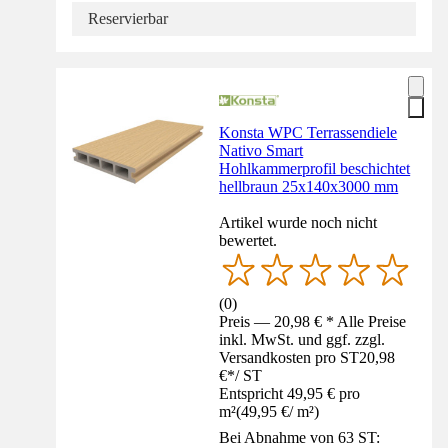
Reservierbar
Konsta WPC Terrassendiele
Nativo Smart
Hohlkammerprofil beschichtet
hellbraun 25x140x3000 mm
Artikel wurde noch nicht
bewertet.
(
0
)
Preis — 20,98 € * Alle Preise
inkl. MwSt. und ggf. zzgl.
Versandkosten pro ST
20,98
€
*
/
ST
Entspricht 49,95 € pro
m²
(
49,95 €
/
m²
)
Bei Abnahme von 63 ST: