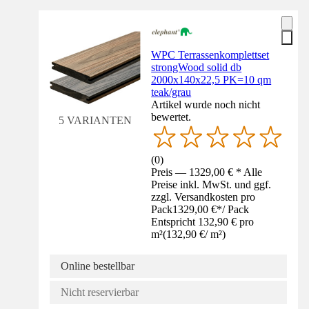
WPC Terrassenkomplettset
strongWood solid db
2000x140x22,5 PK=10 qm
teak/grau
Artikel wurde noch nicht
bewertet.
5 VARIANTEN
(
0
)
Preis — 1329,00 € * Alle
Preise inkl. MwSt. und ggf.
zzgl. Versandkosten pro
Pack
1329,00 €
*
/
Pack
Entspricht 132,90 € pro
m²
(
132,90 €
/
m²
)
Online bestellbar
Nicht reservierbar