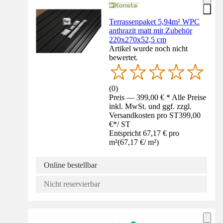
Terrassenpaket 5,94m² WPC
anthrazit matt mit Zubehör
220x270x52,5 cm
Artikel wurde noch nicht
bewertet.
(
0
)
Preis — 399,00 € * Alle Preise
inkl. MwSt. und ggf. zzgl.
Versandkosten pro ST
399,00
€
*
/
ST
Entspricht 67,17 € pro
m²
(
67,17 €
/
m²
)
Online bestellbar
Nicht reservierbar