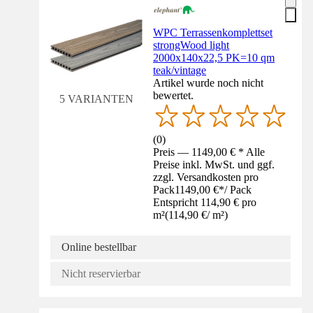
WPC Terrassenkomplettset
strongWood light
2000x140x22,5 PK=10 qm
teak/vintage
Artikel wurde noch nicht
bewertet.
5 VARIANTEN
(
0
)
Preis — 1149,00 € * Alle
Preise inkl. MwSt. und ggf.
zzgl. Versandkosten pro
Pack
1149,00 €
*
/
Pack
Entspricht 114,90 € pro
m²
(
114,90 €
/
m²
)
Online bestellbar
Nicht reservierbar