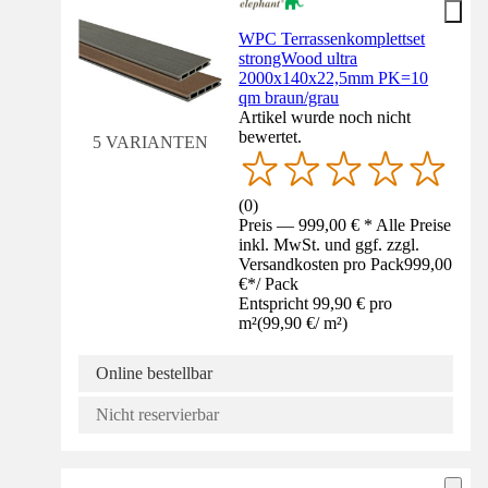
WPC Terrassenkomplettset
strongWood ultra
2000x140x22,5mm PK=10
qm braun/grau
Artikel wurde noch nicht
bewertet.
5 VARIANTEN
(
0
)
Preis — 999,00 € * Alle Preise
inkl. MwSt. und ggf. zzgl.
Versandkosten pro Pack
999,00
€
*
/
Pack
Entspricht 99,90 € pro
m²
(
99,90 €
/
m²
)
Online bestellbar
Nicht reservierbar