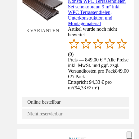
Konsta WPC Terrassendielen
Set schokobraun 9 m² inkl.
WPC Terrassendielen,
Unterkonstruktion und
Montagematerial
Artikel wurde noch nicht
3 VARIANTEN
bewertet.
(
0
)
Preis — 849,00 € * Alle Preise
inkl. MwSt. und ggf. zzgl.
Versandkosten pro Pack
849,00
€
*
/
Pack
Entspricht 94,33 € pro
m²
(
94,33 €
/
m²
)
Online bestellbar
Nicht reservierbar