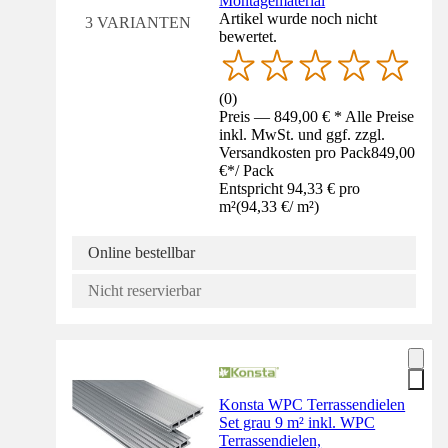
Montagematerial
Artikel wurde noch nicht
3 VARIANTEN
bewertet.
(
0
)
Preis — 849,00 € * Alle Preise
inkl. MwSt. und ggf. zzgl.
Versandkosten pro Pack
849,00
€
*
/
Pack
Entspricht 94,33 € pro
m²
(
94,33 €
/
m²
)
Online bestellbar
Nicht reservierbar
Konsta WPC Terrassendielen
Set grau 9 m² inkl. WPC
Terrassendielen,