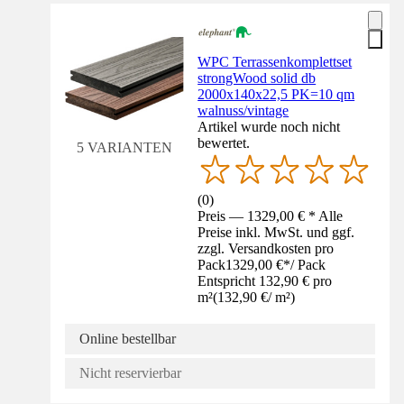
WPC Terrassenkomplettset
strongWood solid db
2000x140x22,5 PK=10 qm
walnuss/vintage
Artikel wurde noch nicht
bewertet.
5 VARIANTEN
(
0
)
Preis — 1329,00 € * Alle
Preise inkl. MwSt. und ggf.
zzgl. Versandkosten pro
Pack
1329,00 €
*
/
Pack
Entspricht 132,90 € pro
m²
(
132,90 €
/
m²
)
Online bestellbar
Nicht reservierbar