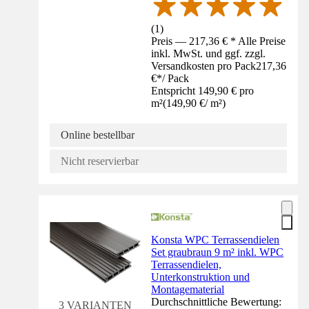
(
1
)
Preis — 217,36 € * Alle Preise
inkl. MwSt. und ggf. zzgl.
Versandkosten pro Pack
217,36
€
*
/
Pack
Entspricht 149,90 € pro
m²
(
149,90 €
/
m²
)
Online bestellbar
Nicht reservierbar
Konsta WPC Terrassendielen
Set graubraun 9 m² inkl. WPC
Terrassendielen,
Unterkonstruktion und
Montagematerial
Durchschnittliche Bewertung:
3 VARIANTEN