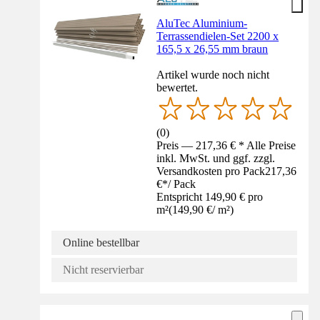
AluTec Aluminium-
Terrassendielen-Set 2200 x
165,5 x 26,55 mm braun
Artikel wurde noch nicht
bewertet.
(
0
)
Preis — 217,36 € * Alle Preise
inkl. MwSt. und ggf. zzgl.
Versandkosten pro Pack
217,36
€
*
/
Pack
Entspricht 149,90 € pro
m²
(
149,90 €
/
m²
)
Online bestellbar
Nicht reservierbar