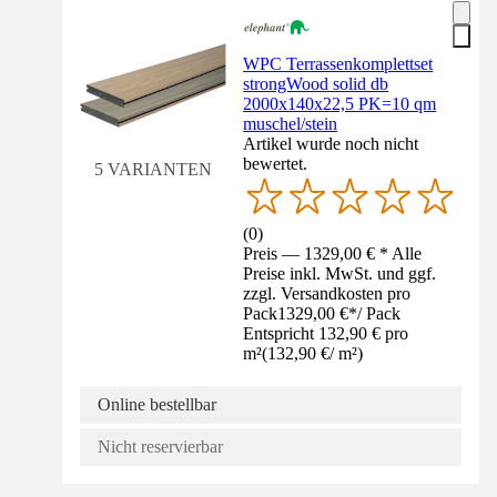
WPC Terrassenkomplettset
strongWood solid db
2000x140x22,5 PK=10 qm
muschel/stein
Artikel wurde noch nicht
bewertet.
5 VARIANTEN
(
0
)
Preis — 1329,00 € * Alle
Preise inkl. MwSt. und ggf.
zzgl. Versandkosten pro
Pack
1329,00 €
*
/
Pack
Entspricht 132,90 € pro
m²
(
132,90 €
/
m²
)
Online bestellbar
Nicht reservierbar