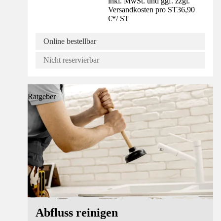
inkl. MwSt. und ggf. zzgl.
Versandkosten pro ST
36,90
€
*
/
ST
Online bestellbar
Nicht reservierbar
Ratgeber
Abfluss reinigen