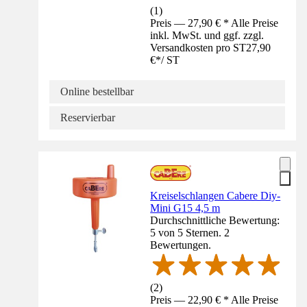
(
1
)
Preis — 27,90 € * Alle Preise
inkl. MwSt. und ggf. zzgl.
Versandkosten pro ST
27,90
€
*
/
ST
Online bestellbar
Reservierbar
Kreiselschlangen Cabere Diy-
Mini G15 4,5 m
Durchschnittliche Bewertung:
5 von 5 Sternen. 2
Bewertungen.
(
2
)
Preis — 22,90 € * Alle Preise