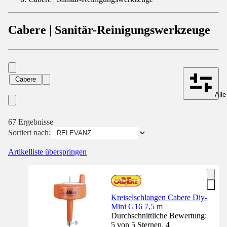
Cabere | Sanitär-Reinigungswerkzeuge
Cabere
Alle
67 Ergebnisse
Sortiert nach:
Artikelliste überspringen
Kreiselschlangen Cabere Diy-
Mini G16 7,5 m
Durchschnittliche Bewertung:
5 von 5 Sternen. 4