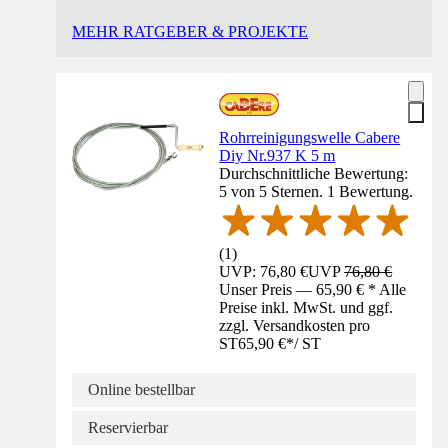
MEHR RATGEBER & PROJEKTE
Rohrreinigungswelle Cabere
Diy Nr.937 K 5 m
Durchschnittliche Bewertung:
5 von 5 Sternen. 1 Bewertung.
(
1
)
UVP: 76,80 €
UVP
76,80 €
Unser Preis — 65,90 € * Alle
Preise inkl. MwSt. und ggf.
zzgl. Versandkosten pro
ST
65,90 €
*
/
ST
Online bestellbar
Reservierbar