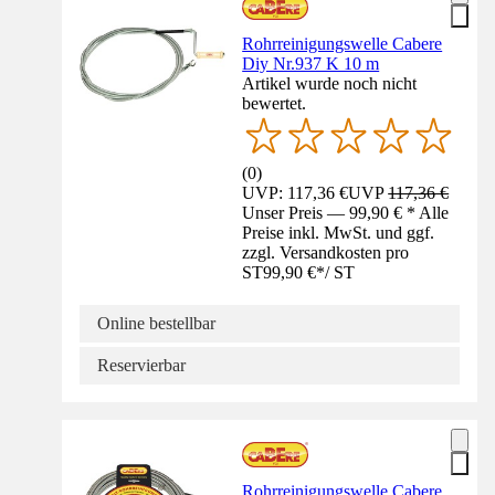
Rohrreinigungswelle Cabere
Diy Nr.937 K 10 m
Artikel wurde noch nicht
bewertet.
(
0
)
UVP: 117,36 €
UVP
117,36 €
Unser Preis — 99,90 € * Alle
Preise inkl. MwSt. und ggf.
zzgl. Versandkosten pro
ST
99,90 €
*
/
ST
Online bestellbar
Reservierbar
Rohrreinigungswelle Cabere