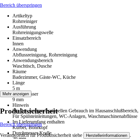
Bereich überspringen
Artikeltyp
Rohrreiniger
Ausführung
Rohrreinigungswelle
Einsatzbereich
Innen
Anwendung
Abflussreinigung, Rohrreinigung
Anwendungsbereich
Waschtisch, Dusche
Räume
Badezimmer, Gäste-WC, Küche
Länge
5 m
Durchmesser
Mehr anzeigen
9 mm
Hinweis
Produktsicherheit
Für den semiprofessionellen Gebrauch im Hausanschlußbereich,
Für Spülsteinleitungen, WC-Anlagen, Waschmaschinenabflüsse
Im Lieferumfang enthalten
Bereich überspringen
Kurbel, Bohrkopf
Durchmesser Kralle
Verantwortlich für Produktsicherheit siehe
.
Herstellerinformationen
20 mm