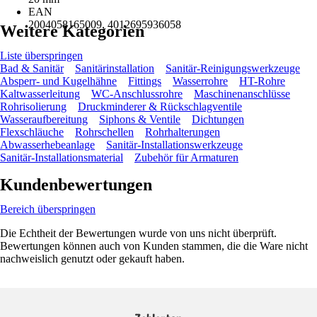
EAN
2004058165009, 4012695936058
Weitere Kategorien
Liste überspringen
Bad & Sanitär
Sanitärinstallation
Sanitär-Reinigungswerkzeuge
Absperr- und Kugelhähne
Fittings
Wasserrohre
HT-Rohre
Kaltwasserleitung
WC-Anschlussrohre
Maschinenanschlüsse
Rohrisolierung
Druckminderer & Rückschlagventile
Wasseraufbereitung
Siphons & Ventile
Dichtungen
Flexschläuche
Rohrschellen
Rohrhalterungen
Abwasserhebeanlage
Sanitär-Installationswerkzeuge
Sanitär-Installationsmaterial
Zubehör für Armaturen
Kundenbewertungen
Bereich überspringen
Die Echtheit der Bewertungen wurde von uns nicht überprüft.
Bewertungen können auch von Kunden stammen, die die Ware nicht
nachweislich genutzt oder gekauft haben.