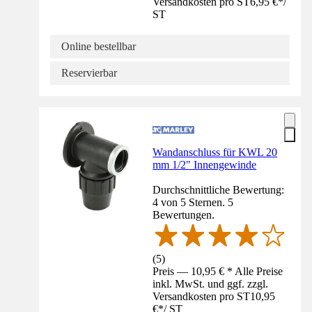
Versandkosten pro ST
6,95 €
*
/
ST
Online bestellbar
Reservierbar
Wandanschluss für KWL 20
mm 1/2" Innengewinde
Durchschnittliche Bewertung:
4 von 5 Sternen. 5
Bewertungen.
(
5
)
Preis — 10,95 € * Alle Preise
inkl. MwSt. und ggf. zzgl.
Versandkosten pro ST
10,95
€
*
/
ST