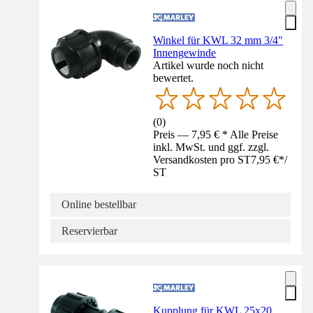
Winkel für KWL 32 mm 3/4"
Innengewinde
Artikel wurde noch nicht
bewertet.
(
0
)
Preis — 7,95 € * Alle Preise
inkl. MwSt. und ggf. zzgl.
Versandkosten pro ST
7,95 €
*
/
ST
Online bestellbar
Reservierbar
Kupplung für KWL 25x20