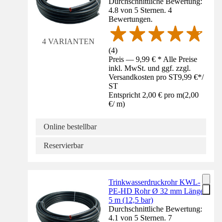
Durchschnittliche Bewertung:
4.8 von 5 Sternen. 4
Bewertungen.
4 VARIANTEN
(
4
)
Preis — 9,99 € * Alle Preise
inkl. MwSt. und ggf. zzgl.
Versandkosten pro ST
9,99 €
*
/
ST
Entspricht 2,00 € pro m
(
2,00
€
/
m
)
Online bestellbar
Reservierbar
Trinkwasserdruckrohr KWL-
PE-HD Rohr Ø 32 mm Länge
5 m (12,5 bar)
Durchschnittliche Bewertung:
4.1 von 5 Sternen. 7