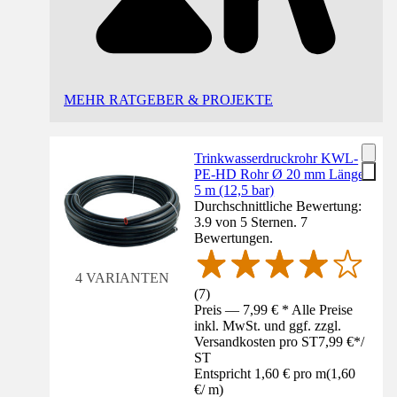
MEHR RATGEBER & PROJEKTE
Trinkwasserdruckrohr KWL-
PE-HD Rohr Ø 20 mm Länge
5 m (12,5 bar)
Durchschnittliche Bewertung:
3.9 von 5 Sternen. 7
Bewertungen.
4 VARIANTEN
(
7
)
Preis — 7,99 € * Alle Preise
inkl. MwSt. und ggf. zzgl.
Versandkosten pro ST
7,99 €
*
/
ST
Entspricht 1,60 € pro m
(
1,60
€
/
m
)