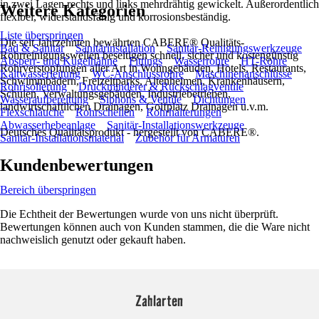
in zwei Lagen rechts und links mehrdrähtig gewickelt. Außerordentlich
Weitere Kategorien
flexibel, widerstandsfähig und korrosionsbeständig.
Liste überspringen
Die seit Jahrzehnten bewährten CABERE® Qualitäts-
Bad & Sanitär
Sanitärinstallation
Sanitär-Reinigungswerkzeuge
Rohrreinigungswellen beseitigen schnell, sicher und kostengünstig
Absperr- und Kugelhähne
Fittings
Wasserrohre
HT-Rohre
Rohrverstopfungen aller Art in Wohngebäuden, Hotels, Restaurants,
Kaltwasserleitung
WC-Anschlussrohre
Maschinenanschlüsse
Schwimmbädern, Freizeitparks, Altenheimen, Krankenhäusern,
Rohrisolierung
Druckminderer & Rückschlagventile
Schulen, Verwaltungsgebäuden, Industriebetrieben,
Wasseraufbereitung
Siphons & Ventile
Dichtungen
landwirtschaftlichen Drainagen, Golfplatz Drainagen u.v.m.
Flexschläuche
Rohrschellen
Rohrhalterungen
Abwasserhebeanlage
Sanitär-Installationswerkzeuge
Deutsches Qualitätsprodukt - hergestellt von CABERE®.
Sanitär-Installationsmaterial
Zubehör für Armaturen
Kundenbewertungen
Bereich überspringen
Die Echtheit der Bewertungen wurde von uns nicht überprüft.
Bewertungen können auch von Kunden stammen, die die Ware nicht
nachweislich genutzt oder gekauft haben.
Zahlarten