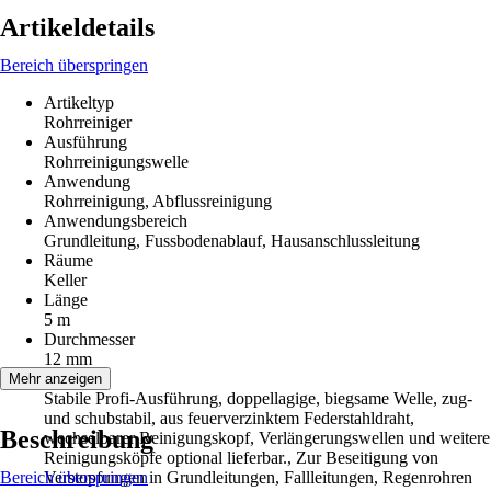
Artikeldetails
Bereich überspringen
Artikeltyp
Rohrreiniger
Ausführung
Rohrreinigungswelle
Anwendung
Rohrreinigung, Abflussreinigung
Anwendungsbereich
Grundleitung, Fussbodenablauf, Hausanschlussleitung
Räume
Keller
Länge
5 m
Durchmesser
12 mm
Hinweis
Mehr anzeigen
Stabile Profi-Ausführung, doppellagige, biegsame Welle, zug-
und schubstabil, aus feuerverzinktem Federstahldraht,
Beschreibung
wechselbarer Reinigungskopf, Verlängerungswellen und weitere
Reinigungsköpfe optional lieferbar., Zur Beseitigung von
Bereich überspringen
Verstopfungen in Grundleitungen, Fallleitungen, Regenrohren