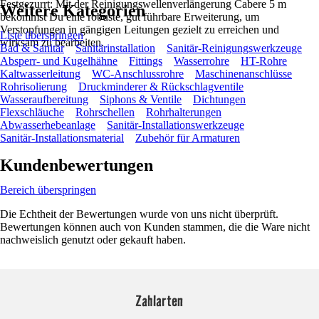
Festgezurrt: Mit der Reinigungswellenverlängerung Cabere 5 m
Weitere Kategorien
bekommst Du eine robuste, gut führbare Erweiterung, um
Verstopfungen in gängigen Leitungen gezielt zu erreichen und
Liste überspringen
wirksam zu bearbeiten.
Bad & Sanitär
Sanitärinstallation
Sanitär-Reinigungswerkzeuge
Absperr- und Kugelhähne
Fittings
Wasserrohre
HT-Rohre
Kaltwasserleitung
WC-Anschlussrohre
Maschinenanschlüsse
Rohrisolierung
Druckminderer & Rückschlagventile
Wasseraufbereitung
Siphons & Ventile
Dichtungen
Flexschläuche
Rohrschellen
Rohrhalterungen
Abwasserhebeanlage
Sanitär-Installationswerkzeuge
Sanitär-Installationsmaterial
Zubehör für Armaturen
Kundenbewertungen
Bereich überspringen
Die Echtheit der Bewertungen wurde von uns nicht überprüft.
Bewertungen können auch von Kunden stammen, die die Ware nicht
nachweislich genutzt oder gekauft haben.
Zahlarten