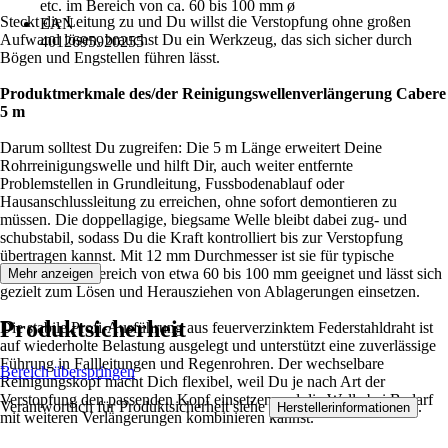
etc. im Bereich von ca. 60 bis 100 mm ø
Steckt die Leitung zu und Du willst die Verstopfung ohne großen
EAN
Aufwand lösen, brauchst Du ein Werkzeug, das sich sicher durch
4012695920255
Bögen und Engstellen führen lässt.
Produktmerkmale des/der Reinigungswellenverlängerung Cabere
5 m
Darum solltest Du zugreifen: Die 5 m Länge erweitert Deine
Rohrreinigungswelle und hilft Dir, auch weiter entfernte
Problemstellen in Grundleitung, Fussbodenablauf oder
Hausanschlussleitung zu erreichen, ohne sofort demontieren zu
müssen. Die doppellagige, biegsame Welle bleibt dabei zug- und
schubstabil, sodass Du die Kraft kontrolliert bis zur Verstopfung
übertragen kannst. Mit 12 mm Durchmesser ist sie für typische
Leitungen im Bereich von etwa 60 bis 100 mm geeignet und lässt sich
Mehr anzeigen
gezielt zum Lösen und Herausziehen von Ablagerungen einsetzen.
Produktsicherheit
Die stabile Profi-Ausführung aus feuerverzinktem Federstahldraht ist
auf wiederholte Belastung ausgelegt und unterstützt eine zuverlässige
Führung in Fallleitungen und Regenrohren. Der wechselbare
Bereich überspringen
Reinigungskopf macht Dich flexibel, weil Du je nach Art der
Verstopfung den passenden Kopf einsetzen und die Welle bei Bedarf
Verantwortlich für Produktsicherheit siehe
.
Herstellerinformationen
mit weiteren Verlängerungen kombinieren kannst.