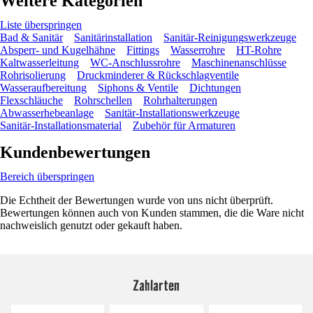
Weitere Kategorien
Liste überspringen
Bad & Sanitär
Sanitärinstallation
Sanitär-Reinigungswerkzeuge
Absperr- und Kugelhähne
Fittings
Wasserrohre
HT-Rohre
Kaltwasserleitung
WC-Anschlussrohre
Maschinenanschlüsse
Rohrisolierung
Druckminderer & Rückschlagventile
Wasseraufbereitung
Siphons & Ventile
Dichtungen
Flexschläuche
Rohrschellen
Rohrhalterungen
Abwasserhebeanlage
Sanitär-Installationswerkzeuge
Sanitär-Installationsmaterial
Zubehör für Armaturen
Kundenbewertungen
Bereich überspringen
Die Echtheit der Bewertungen wurde von uns nicht überprüft.
Bewertungen können auch von Kunden stammen, die die Ware nicht
nachweislich genutzt oder gekauft haben.
Zahlarten