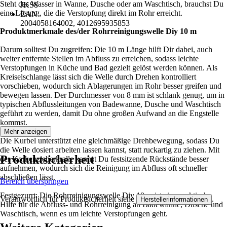
Steht das Wasser in Wanne, Dusche oder am Waschtisch, brauchst Du
JKS8
eine Lösung, die die Verstopfung direkt im Rohr erreicht.
EAN
2004058164002, 4012695935853
Produktmerkmale des/der
Rohrreinigungswelle Diy 10 m
Darum solltest Du zugreifen: Die 10 m Länge hilft Dir dabei, auch
weiter entfernte Stellen im Abfluss zu erreichen, sodass leichte
Verstopfungen in Küche und Bad gezielt gelöst werden können. Als
Kreiselschlange lässt sich die Welle durch Drehen kontrolliert
vorschieben, wodurch sich Ablagerungen im Rohr besser greifen und
bewegen lassen. Der Durchmesser von 8 mm ist schlank genug, um in
typischen Abflussleitungen von Badewanne, Dusche und Waschtisch
geführt zu werden, damit Du ohne großen Aufwand an die Engstelle
kommst.
Mehr anzeigen
Die Kurbel unterstützt eine gleichmäßige Drehbewegung, sodass Du
die Welle dosiert arbeiten lassen kannst, statt ruckartig zu ziehen. Mit
Produktsicherheit
der Korkenzieherkralle kannst Du festsitzende Rückstände besser
aufnehmen, wodurch sich die Reinigung im Abfluss oft schneller
abschließen lässt.
Bereich überspringen
Festgezurrt: Die Rohrreinigungswelle Diy 10 m ist eine praktische
Verantwortlich für Produktsicherheit siehe
.
Herstellerinformationen
Hilfe für die Abfluss- und Rohrreinigung an Badewanne, Dusche und
Waschtisch, wenn es um leichte Verstopfungen geht.