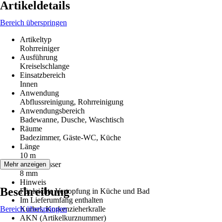
Artikeldetails
Bereich überspringen
Artikeltyp
Rohrreiniger
Ausführung
Kreiselschlange
Einsatzbereich
Innen
Anwendung
Abflussreinigung, Rohrreinigung
Anwendungsbereich
Badewanne, Dusche, Waschtisch
Räume
Badezimmer, Gäste-WC, Küche
Länge
10 m
Durchmesser
Mehr anzeigen
8 mm
Hinweis
Beschreibung
Für leichte Vertopfung in Küche und Bad
Im Lieferumfang enthalten
Bereich überspringen
Kurbel, Korkenzieherkralle
AKN (Artikelkurznummer)