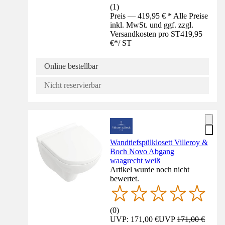
(
1
)
Preis — 419,95 € * Alle Preise
inkl. MwSt. und ggf. zzgl.
Versandkosten pro ST
419,95
€
*
/
ST
Online bestellbar
Nicht reservierbar
Wandtiefspülklosett Villeroy &
Boch Novo Abgang
waagrecht weiß
Artikel wurde noch nicht
bewertet.
(
0
)
UVP: 171,00 €
UVP
171,00 €