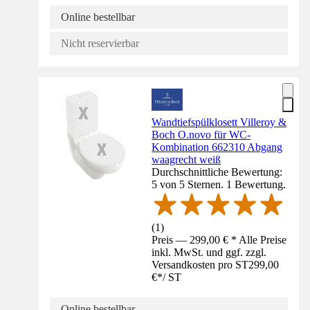
Online bestellbar
Nicht reservierbar
Wandtiefspülklosett Villeroy &
Boch O.novo für WC-
Kombination 662310 Abgang
waagrecht weiß
Durchschnittliche Bewertung:
5 von 5 Sternen. 1 Bewertung.
(
1
)
Preis — 299,00 € * Alle Preise
inkl. MwSt. und ggf. zzgl.
Versandkosten pro ST
299,00
€
*
/
ST
Online bestellbar