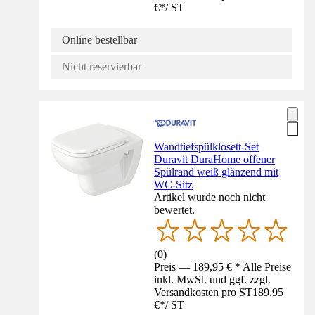
€
*
/
ST
Online bestellbar
Nicht reservierbar
Wandtiefspülklosett-Set
Duravit DuraHome offener
Spülrand weiß glänzend mit
WC-Sitz
Artikel wurde noch nicht
bewertet.
(
0
)
Preis — 189,95 € * Alle Preise
inkl. MwSt. und ggf. zzgl.
Versandkosten pro ST
189,95
€
*
/
ST