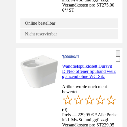
Versandkosten pro ST
275,00
€
*
/
ST
Online bestellbar
Nicht reservierbar
Wandtiefspülklosett Duravit
D-Neo offener Spülrand weiß
glänzend ohne WC-Sitz
Artikel wurde noch nicht
bewertet.
(
0
)
Preis — 229,95 € * Alle Preise
inkl. MwSt. und ggf. zzgl.
Versandkosten pro ST
229,95