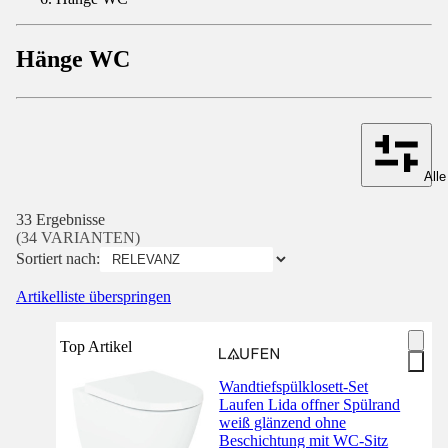
Hänge WC
Alle
33 Ergebnisse
(34 VARIANTEN)
Sortiert nach:
Artikelliste überspringen
Top Artikel
Wandtiefspülklosett-Set
Laufen Lida offner Spülrand
weiß glänzend ohne
Beschichtung mit WC-Sitz