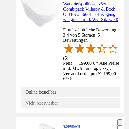
Wandtiefspülklosett-Set
Combipack Villeroy & Boch
O. Novo 5660H101 Abgang
waagrecht inkl. WC-Sitz weiß
Durchschnittliche Bewertung:
3.4 von 5 Sternen. 5
Bewertungen.
(
5
)
Preis — 199,00 € * Alle Preise
inkl. MwSt. und ggf. zzgl.
Versandkosten pro ST
199,00
€
*
/
ST
Online bestellbar
Nicht reservierbar