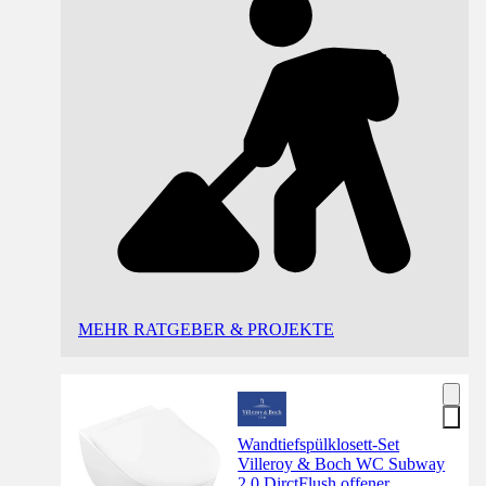
MEHR RATGEBER & PROJEKTE
Wandtiefspülklosett-Set
Villeroy & Boch WC Subway
2.0 DirctFlush offener