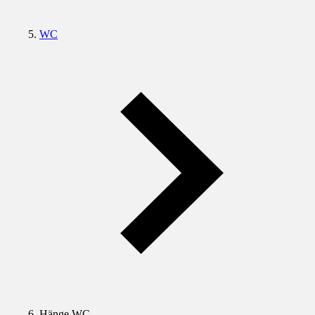
WC
Hänge WC