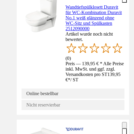
Wandtiefspülklosett Duravit
für WC-Kombination Duravit
No.1 weiß glänzend ohne
WC-Sitz und Spülkasten
2512090000
Artikel wurde noch nicht
bewertet.
(
0
)
Preis — 139,95 € * Alle Preise
inkl. MwSt. und ggf. zzgl.
Versandkosten pro ST
139,95
€
*
/
ST
Online bestellbar
Nicht reservierbar