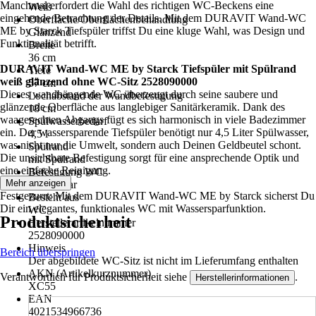
Manchmal erfordert die Wahl des richtigen WC-Beckens eine
Weiß
eingehende Betrachtung der Details. Mit dem DURAVIT Wand-WC
Oberfläche/Oberflächenbehandlung
ME by Starck Tiefspüler triffst Du eine kluge Wahl, was Design und
Glänzend
Funktionalität betrifft.
Breite
36 cm
DURAVIT Wand-WC ME by Starck Tiefspüler mit Spülrand
Tiefe
weiß glänzend ohne WC-Sitz 2528090000
57 cm
Dieses wandhängende WC überzeugt durch seine saubere und
Lochabstand der Wandbefestigung
glänzende Oberfläche aus langlebiger Sanitärkeramik. Dank des
18 cm
waagerechten Abgangs fügt es sich harmonisch in viele Badezimmer
Spülwasserbedarf
ein. Der wassersparende Tiefspüler benötigt nur 4,5 Liter Spülwasser,
4,5 l
was nicht nur die Umwelt, sondern auch Deinen Geldbeutel schont.
Spülrand
Die unsichtbare Befestigung sorgt für eine ansprechende Optik und
mit Spülrand
eine einfache Reinigung.
Befestigung WC
Mehr anzeigen
Unsichtbar
Festgezurrt: Mit dem DURAVIT Wand-WC ME by Starck sicherst Du
Besteht aus
Dir ein elegantes, funktionales WC mit Wassersparfunktion.
WC
Produktsicherheit
Herstellerartikelnummer
2528090000
Hinweis
Bereich überspringen
Der abgebildete WC-Sitz ist nicht im Lieferumfang enthalten
AKN (Artikelkurznummer)
Verantwortlich für Produktsicherheit siehe
.
Herstellerinformationen
XC55
EAN
4021534966736