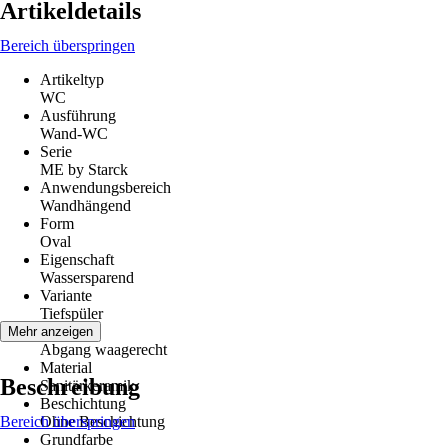
Artikeldetails
Bereich überspringen
Artikeltyp
WC
Ausführung
Wand-WC
Serie
ME by Starck
Anwendungsbereich
Wandhängend
Form
Oval
Eigenschaft
Wassersparend
Variante
Tiefspüler
Abgang
Mehr anzeigen
Abgang waagerecht
Material
Beschreibung
Sanitärkeramik
Beschichtung
Bereich überspringen
Ohne Beschichtung
Grundfarbe