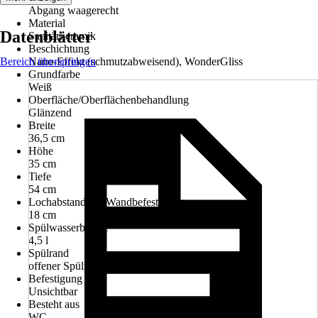
Abgang waagerecht
Material
Datenblätter
Sanitärkeramik
Beschichtung
Bereich überspringen
Nano-Effekt (schmutzabweisend), WonderGliss
Grundfarbe
Weiß
Oberfläche/Oberflächenbehandlung
Glänzend
Breite
36,5 cm
Höhe
35 cm
Tiefe
54 cm
Lochabstand der Wandbefestigung
18 cm
Spülwasserbedarf
4,5 l
Spülrand
offener Spülrand
Befestigung WC
Unsichtbar
Besteht aus
WC