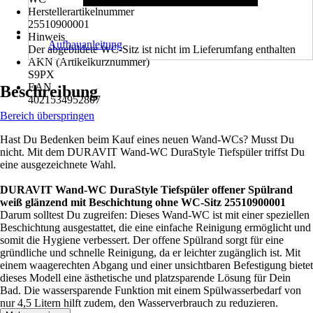
Herstellerartikelnummer
25510900001
Hinweis
Aufbauanleitung
Der abgebildete WC-Sitz ist nicht im Lieferumfang enthalten
AKN (Artikelkurznummer)
S9PX
EAN
Beschreibung
4021534952807
Bereich überspringen
Hast Du Bedenken beim Kauf eines neuen Wand-WCs? Musst Du
nicht. Mit dem DURAVIT Wand-WC DuraStyle Tiefspüler triffst Du
eine ausgezeichnete Wahl.
DURAVIT Wand-WC DuraStyle Tiefspüler offener Spülrand
weiß glänzend mit Beschichtung ohne WC-Sitz 25510900001
Darum solltest Du zugreifen: Dieses Wand-WC ist mit einer speziellen
Beschichtung ausgestattet, die eine einfache Reinigung ermöglicht und
somit die Hygiene verbessert. Der offene Spülrand sorgt für eine
gründliche und schnelle Reinigung, da er leichter zugänglich ist. Mit
einem waagerechten Abgang und einer unsichtbaren Befestigung bietet
dieses Modell eine ästhetische und platzsparende Lösung für Dein
Bad. Die wassersparende Funktion mit einem Spülwasserbedarf von
nur 4,5 Litern hilft zudem, den Wasserverbrauch zu reduzieren.