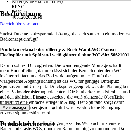
AKN (Artikelkurznummer)
RPNC
EAN
Beschreibung
4051202032838
Bereich überspringen
Suchst Du eine platzsparende Lösung, die sich sauber in ein modernes
Badkonzept einfügt?
Produktmerkmale des Villeroy & Boch Wand-WC O.novo
Flachspüler mit Spülrand weiß glänzend ohne WC-Sitz 56621001
Darum solltest Du zugreifen: Die wandhängende Montage schafft
mehr Bodenfreiheit, dadurch lässt sich der Bereich unter dem WC
leichter reinigen und das Bad wirkt aufgeräumter. Durch die
waagerechte Abgangsrichtung ist das WC für gängige Unterputz-
Spülkästen und Unterputz-Druckspüler geeignet, was die Planung bei
einer Badmodernisierung erleichtert. Die Sanitärkeramik ist robust und
auf den täglichen Einsatz ausgelegt, die weiß glänzende Oberfläche
unterstützt eine einfache Pflege im Alltag. Der Spülrand sorgt dafür,
dass das Spülwasser gezielt geführt wird, wodurch die Reinigung
Mehr anzeigen
zuverlässig unterstützt wird.
Produktsicherheit
Mit den kompakten Abmessungen passt das WC auch in kleinere
Bäder und Gäste-WCs, ohne den Raum unnötig zu dominieren. Da