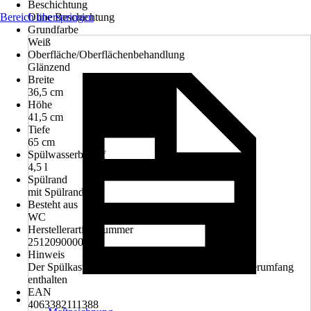
Beschichtung
Bereich überspringen
Ohne Beschichtung
Grundfarbe
Weiß
Oberfläche/Oberflächenbehandlung
Glänzend
Breite
36,5 cm
Höhe
41,5 cm
Tiefe
65 cm
Spülwasserbedarf
4,5 l
Spülrand
mit Spülrand
Besteht aus
WC
Herstellerartikelnummer
2512090000
Hinweis
Der Spülkasten und der WC-Sitz sind nicht im Lieferumfang
enthalten
EAN
4063382111388