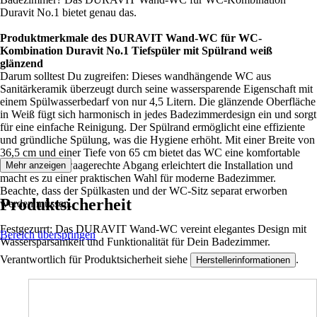
Duravit No.1 bietet genau das.
Produktmerkmale des DURAVIT Wand-WC für WC-
Kombination Duravit No.1 Tiefspüler mit Spülrand weiß
glänzend
Darum solltest Du zugreifen: Dieses wandhängende WC aus
Sanitärkeramik überzeugt durch seine wassersparende Eigenschaft mit
einem Spülwasserbedarf von nur 4,5 Litern. Die glänzende Oberfläche
in Weiß fügt sich harmonisch in jedes Badezimmerdesign ein und sorgt
für eine einfache Reinigung. Der Spülrand ermöglicht eine effiziente
und gründliche Spülung, was die Hygiene erhöht. Mit einer Breite von
36,5 cm und einer Tiefe von 65 cm bietet das WC eine komfortable
Nutzung. Der waagerechte Abgang erleichtert die Installation und
Mehr anzeigen
macht es zu einer praktischen Wahl für moderne Badezimmer.
Beachte, dass der Spülkasten und der WC-Sitz separat erworben
Produktsicherheit
werden müssen.
Festgezurrt: Das DURAVIT Wand-WC vereint elegantes Design mit
Bereich überspringen
Wassersparsamkeit und Funktionalität für Dein Badezimmer.
Verantwortlich für Produktsicherheit siehe
.
Herstellerinformationen