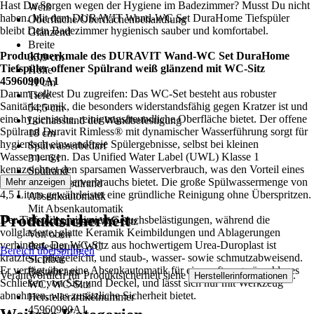
Hast Du Sorgen wegen der Hygiene im Badezimmer? Musst Du nicht
Weiß
haben. Mit dem DURAVIT Wand-WC Set DuraHome Tiefspüler
Oberfläche/Oberflächenbehandlung
bleibt Dein Badezimmer hygienisch sauber und komfortabel.
Glänzend
Breite
Produktmerkmale des DURAVIT Wand-WC Set DuraHome
35,9 cm
Tiefspüler offener Spülrand weiß glänzend mit WC-Sitz
Höhe
45960900A1
41 cm
Darum solltest Du zugreifen: Das WC-Set besteht aus robuster
Tiefe
Sanitärkeramik, die besonders widerstandsfähig gegen Kratzer ist und
54,5 cm
eine hygienische, reinigungsfreundliche Oberfläche bietet. Der offene
Lochabstand der Wandbefestigung
Spülrand Duravit Rimless® mit dynamischer Wasserführung sorgt für
18 cm
hygienisch einwandfreie Spülergebnisse, selbst bei kleinen
Spülwasserbedarf
Wassermengen. Das Unified Water Label (UWL) Klasse 1
3 l - 6 l
kennzeichnet den sparsamen Wasserverbrauch, was den Vorteil eines
Spülrand
effizienten Wasserverbrauchs bietet. Die große Spülwassermenge von
Mehr anzeigen
offener Spülrand
4,5 Litern gewährleistet eine gründliche Reinigung ohne Überspritzen.
Absenkautomatik
Mit Absenkautomatik
Produktsicherheit
Der Tiefspüler minimiert Geruchsbelästigungen, während die
Befestigungsart WC-Sitz
vollglasierte, glatte Keramik Keimbildungen und Ablagerungen
Von oben
verhindert. Der WC-Sitz aus hochwertigem Urea-Duroplast ist
Befestigung WC
Bereich überspringen
kratzfest, pflegeleicht, und staub-, wasser- sowie schmutzabweisend.
Sichtbar
Er verfügt über eine Absenkautomatik für ein sanftes, geräuschloses
Besteht aus
Verantwortlich für Produktsicherheit siehe
.
Herstellerinformationen
Schließen von Sitz und Deckel, und lässt sich nur mit Werkzeug
WC, WC-Sitz
abnehmen, was zusätzliche Sicherheit bietet.
Herstellerartikelnummer
45960900A1