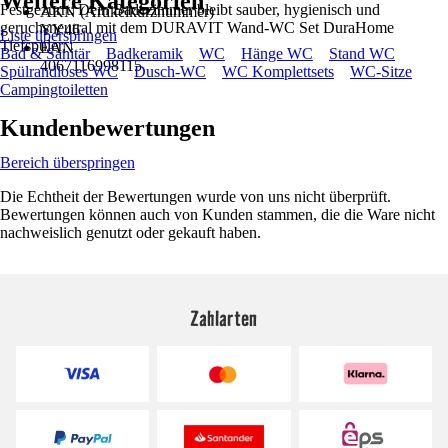
Weitere Kategorien
Festgezurrt: Dein Badezimmer bleibt sauber, hygienisch und
AKN (Artikelkurznummer)
geruchsneutral mit dem DURAVIT Wand-WC Set DuraHome
YY46
Liste überspringen
Tiefspüler.
EAN
Bad & Sanitär
Badkeramik
WC
Hänge WC
Stand WC
4067116998115
Spülrandloses WC
Dusch-WC
WC Komplettsets
WC-Sitze
Campingtoiletten
Kundenbewertungen
Bereich überspringen
Die Echtheit der Bewertungen wurde von uns nicht überprüft.
Bewertungen können auch von Kunden stammen, die die Ware nicht
nachweislich genutzt oder gekauft haben.
Zahlarten