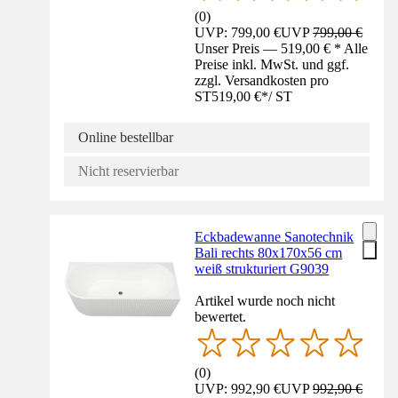
(
0
)
UVP: 799,00 €
UVP
799,00 €
Unser Preis — 519,00 € * Alle
Preise inkl. MwSt. und ggf.
zzgl. Versandkosten pro
ST
519,00 €
*
/
ST
Online bestellbar
Nicht reservierbar
Eckbadewanne Sanotechnik
Bali rechts 80x170x56 cm
weiß strukturiert G9039
Artikel wurde noch nicht
bewertet.
(
0
)
UVP: 992,90 €
UVP
992,90 €