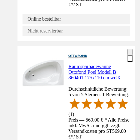
€
*
/
ST
Online bestellbar
Nicht reservierbar
Raumsparbadewanne
Ottofond Poel Modell B
860401 175x110 cm weiß
Durchschnittliche Bewertung:
5 von 5 Sternen. 1 Bewertung.
(
1
)
Preis — 569,00 € * Alle Preise
inkl. MwSt. und ggf. zzgl.
Versandkosten pro ST
569,00
€
*
/
ST