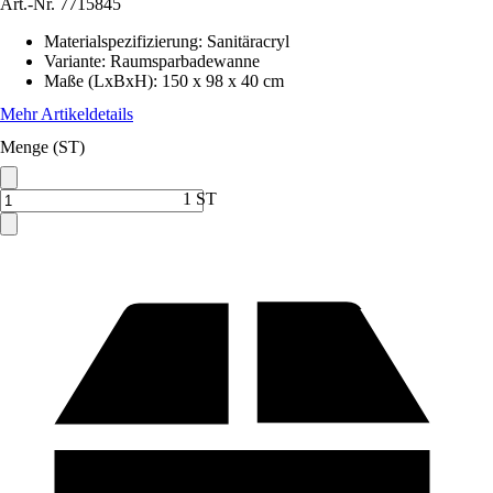
Art.-Nr.
7715845
Materialspezifizierung
:
Sanitäracryl
Variante
:
Raumsparbadewanne
Maße (LxBxH)
:
150 x 98 x 40 cm
Mehr Artikeldetails
Menge (ST)
1 ST