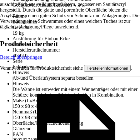
ausschließlich aus volldurchgefärbtem, gegossenem Sanitäracryl
Geeignet für Anzahl Personen
hergestellt. Durch die glatte und porenfreie Oberfläche bieten die
1
Acrylwannen einen guten Schutz vor Schmutz und Ablagerungen. Die
Räume
Verwendung eines Schwammes oder eines weichen Tuches ist zur
Badezimmer
täglichen Reinigung/Pflege ausreichend.
Gewicht
19 kg
Ausführung für Einbau Ecke
Produktsicherheit
Universal
Herstellerartikelnummer
406010
Bereich überspringen
Serie
Eckbadewanne
Verantwortlich für Produktsicherheit siehe
.
Herstellerinformationen
Hinweis
Ab-und Überlaufsystem separat bestellen
Hinweis
Die Wanne ist entweder mit einem Wannenträger oder mit einer
Schürze kombinierbar. Nicht mit beiden in Kombination.
Maße (LxBxH)
150 x 98 x 40 cm
Nennmaß (LxB)
150 x 98 cm
Oberfläche/Oberflächenbehandlung
Glänzend
EAN
9002827405014