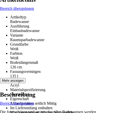
Bereich überspringen
Artikeltyp
Badewanne
Ausführung
Einbaubadewanne
Variante
Raumsparbadewanne
Grundfarbe
Weiß
Farbton
Weiß
Bodenlängenmaß
126 cm
Fassungsvermögen
135 l
Material
Mehr anzeigen
Acryl
Materialspezifizierung
Beschreibung
Sanitäracryl
Eigenschaft
Bereich überspringen
Ablaufposition seitlich Mittig
Im Lieferumfang enthalten
Die formschönen und anspruchsvollen Badewannen werden
Montageanleitung, Wanne, Wannenfüße